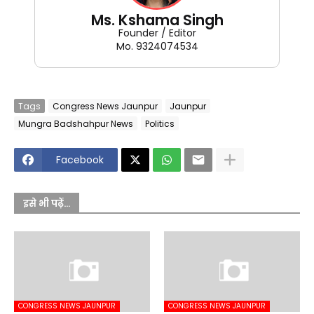
Ms. Kshama Singh
Founder / Editor
Mo. 9324074534
Tags
Congress News Jaunpur
Jaunpur
Mungra Badshahpur News
Politics
Facebook
इसे भी पढ़ें...
CONGRESS NEWS JAUNPUR
CONGRESS NEWS JAUNPUR