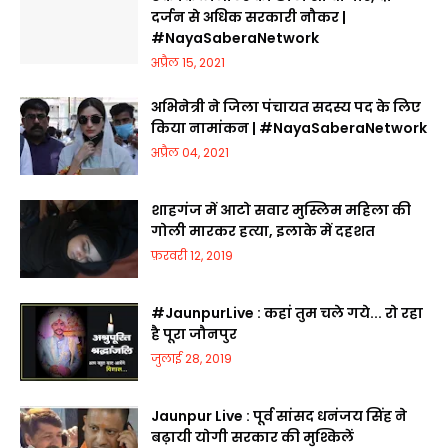
दर्जन से अधिक सरकारी नौकर |
#NayaSaberaNetwork
अप्रैल 15, 2021
अभिनेत्री ने जिला पंचायत सदस्य पद के लिए
किया नामांकन | #NayaSaberaNetwork
अप्रैल 04, 2021
शाहगंज में आटो सवार मुस्लिम महिला की
गोली मारकर हत्या, इलाके में दहशत
फ़रवरी 12, 2019
#JaunpurLive : कहां तुम चले गये... रो रहा
है पूरा जौनपुर
जुलाई 28, 2019
Jaunpur Live : पूर्व सांसद धनंजय सिंह ने
बढ़ायी योगी सरकार की मुश्किलें