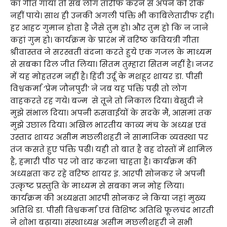
का गीत गाया तो सब लोग तारीफ करने से अपने को रोक
नहीं पाये। साथ ही उनकी अगली पंक्ति भी काबिलेतारीफ रही।
हर आहट गुमान होता है जैसे तुम हो। और तुम हो कि न जाने
कहां गुम हो। कार्यक्रम के प्रारंभ में वरिष्ठ कवियत्री गीता
श्रीवास्तव ने सरस्वती वंदना करते हुये एक गजल के माध्यम
से सबका दिल जीत लिया। सितम तुम्हारा सितम नहीं है। नजर
में यह मोहतरम नहीं है। हिंदी उर्दू के मशहूर शायर डा. पीसी
विश्वकर्मा ‘प्रेम जौनपुरी’ ने जब यह पंक्ति पढ़ी तो लोग
वाहकरते रह गये। बज्म से तूने तो निकाल दिया। बेखुदी ने
मुझे संभाल दिया। अपनी रुसवाईयों के सदके मैं, आसमां तक
मुझे उछाल दिया। अखिल भारतीय काव्य मंच के अध्यक्ष एवं
उस्ताद शायर असीम मछलीशहरी ने सामाजिक व्यवस्था पर
तंज कसते हुए पंक्ति पढी। यही तो बात है वह दोस्तों में शामिल
है, हमारी पीठ पर जो वार करना चाहता है। कार्यक्रम की
अध्यक्षता कर रहे वरिष्ठ शायर इं. आरपी सोनकर ने अपनी
उत्कृष्ट प्रस्तुति के माध्यम से सबका मन मोह लिया।
कार्यक्रम की अध्यक्षता आरपी सोनकर ने किया जहां मुख्य
अतिथि डा. पीसी विश्वकर्मा एवं विशिष्ट अतिथि फूलचंद भारती
ने शोभा बढ़ाया। संस्थाध्यक्ष असीम मछलीशहरी ने सभी