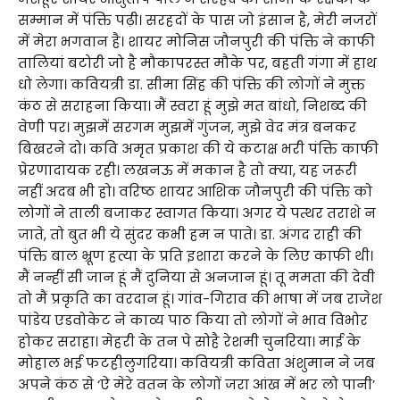
सम्मान में पंक्ति पढ़ी। सरहदों के पास जो इंसान है, मेरी नजरों
में मेरा भगवान है। शायर मोनिस जौनपुरी की पंक्ति ने काफी
तालियां बटोरी जो है मौकापरस्त मौके पर, बहती गंगा में हाथ
धो लेगा। कवियत्री डा. सीमा सिंह की पंक्ति की लोगों ने मुक्त
कंठ से सराहना किया। मैं स्वरा हूं मुझे मत बांधो, निशब्द की
वेणी पर। मुझमें सरगम मुझमें गुंजन, मुझे वेद मंत्र बनकर
बिखरने दो। कवि अमृत प्रकाश की ये कटाक्ष भरी पंक्ति काफी
प्रेरणादायक रही। लखनऊ में मकान है तो क्या, यह जरूरी
नहीं अदब भी हो। वरिष्ठ शायर आशिक जौनपुरी की पंक्ति को
लोगों ने ताली बजाकर स्वागत किया। अगर ये पत्थर तराशे न
जाते, तो बुत भी ये सुंदर कभी हम न पाते। डा. अंगद राही की
पंक्ति बाल भ्रूण हत्या के प्रति इशारा करने के लिए काफी थी।
मैं नन्हीं सी जान हूं मैं दुनिया से अनजान हूं। तू ममता की देवी
तो मैं प्रकृति का वरदान हूं। गांव-गिराव की भाषा में जब राजेश
पांडेय एडवोकेट ने काव्य पाठ किया तो लोगों ने भाव विभोर
होकर सराहा। मेहरी के तन पे सोहै रेशमी चुनरिया। माई के
मोहाल भई फटहीलुगरिया। कवियत्री कविता अंशुमान ने जब
अपने कंठ से ‘ऐ मेरे वतन के लोगों जरा आंख में भर लो पानी’