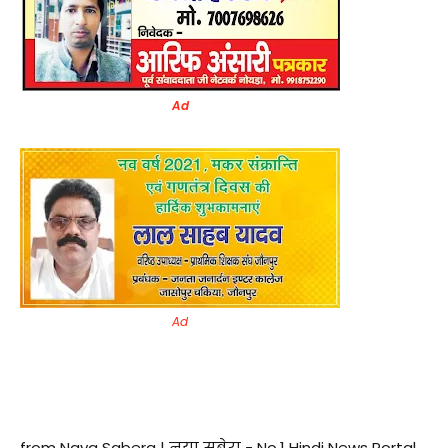
Ad
Ad
from Naya Sabera | नया सबेरा - No.1 Hindi News Portal