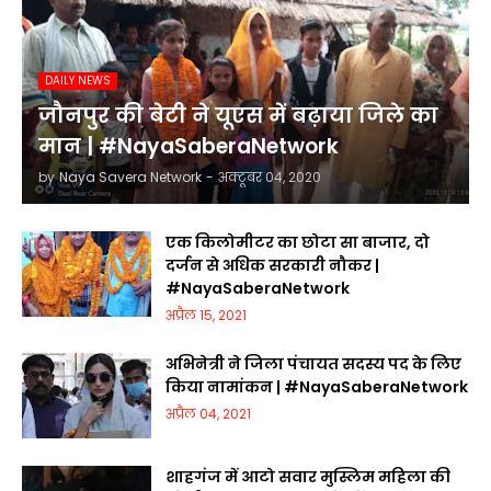
DAILY NEWS
जौनपुर की बेटी ने यूएस में बढ़ाया जिले का
मान | #NayaSaberaNetwork
by
Naya Savera Network
-
अक्टूबर 04, 2020
एक किलोमीटर का छोटा सा बाजार, दो
दर्जन से अधिक सरकारी नौकर |
#NayaSaberaNetwork
अप्रैल 15, 2021
अभिनेत्री ने जिला पंचायत सदस्य पद के लिए
किया नामांकन | #NayaSaberaNetwork
अप्रैल 04, 2021
शाहगंज में आटो सवार मुस्लिम महिला की