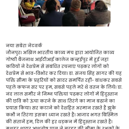
नया सबेरा नेटवर्क
जौनपुर। अखिल भारतीय काव्य मंच द्वारा आयोजित काव्य
गोष्ठी बैजनाथ आईटीआई कालेज कन्हईपुर में हुई जहां
कवियों ने देशप्रेम से संबंधित रचनाएं पढ़कर लोगों को
देशप्रेम से भाव-विभोर कर दिया। डा. संजय सिंह सागर की यह
पंक्ति सीमा के प्रहरियों को सादर समर्पित रहीं- बांधकर सबसे
पहले कफन सर पर हम, सबसे पहले मरे थे वतन के लिये। डा.
नंद लाल समीर ने निम्न पंक्तियां पढ़कर लोगों में हिंदुस्तान
की छवि को ऊंचा करने के साथ तिरंगे का मान बढ़ाने का
प्रयास किया। सर कटाने को देशहित अरमान रखते हैं झुके
कभी न तिरंगा इसका ध्यान रखते हैं। आजाद भगत बिस्मिल
की संतानें हम, दिल की हर धड़कन में हिंदुस्तान रखते हैं।
मशहूर शायर आशुतोष पाल ने सरहद की सीमा के रक्षकों के