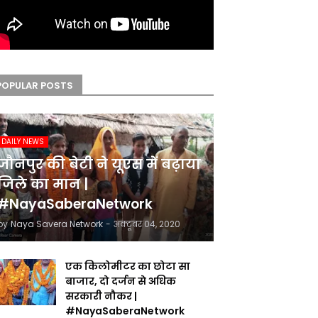
POPULAR POSTS
DAILY NEWS
जौनपुर की बेटी ने यूएस में बढ़ाया
जिले का मान |
#NayaSaberaNetwork
by
Naya Savera Network
-
अक्टूबर 04, 2020
एक किलोमीटर का छोटा सा
बाजार, दो दर्जन से अधिक
सरकारी नौकर |
#NayaSaberaNetwork