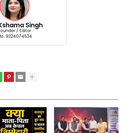
 Kshama Singh
Founder / Editor
o. 9324074534