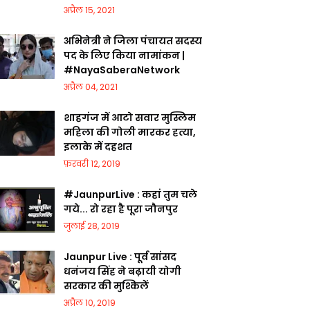
अप्रैल 15, 2021
अभिनेत्री ने जिला पंचायत सदस्य
पद के लिए किया नामांकन |
#NayaSaberaNetwork
अप्रैल 04, 2021
शाहगंज में आटो सवार मुस्लिम
महिला की गोली मारकर हत्या,
इलाके में दहशत
फ़रवरी 12, 2019
#JaunpurLive : कहां तुम चले
गये... रो रहा है पूरा जौनपुर
जुलाई 28, 2019
Jaunpur Live : पूर्व सांसद
धनंजय सिंह ने बढ़ायी योगी
सरकार की मुश्किलें
अप्रैल 10, 2019