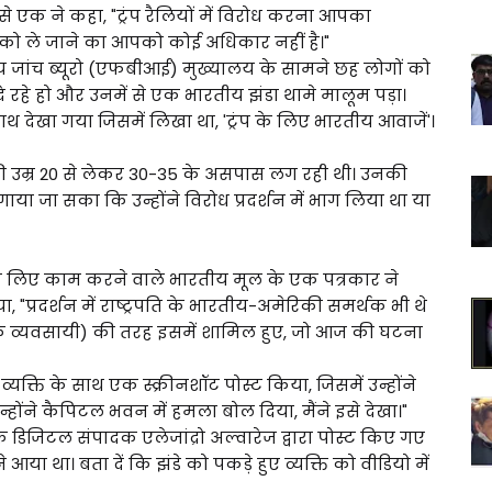
े एक ने कहा, "ट्रंप रैलियों में विरोध करना आपका
वज को ले जाने का आपको कोई अधिकार नहीं है।"
ीय जांच ब्यूरो (एफबीआई) मुख्यालय के सामने छह लोगों को
े रहे हो और उनमें से एक भारतीय झंडा थामे मालूम पड़ा।
थ देखा गया जिसमें लिखा था, 'ट्रंप के लिए भारतीय आवाजें'।
ी उम्र 20 से लेकर 30-35 के असपास लग रही थी। उनकी
ा जा सका कि उन्होंने विरोध प्रदर्शन में भाग लिया था या
के लिए काम करने वाले भारतीय मूल के एक पत्रकार ने
किया, "प्रदर्शन में राष्ट्रपति के भारतीय-अमेरिकी समर्थक भी थे
े एक व्यवसायी) की तरह इसमें शामिल हुए, जो आज की घटना
व्यक्ति के साथ एक स्क्रीनशॉट पोस्ट किया, जिसमें उन्होंने
ं। उन्होंने कैपिटल भवन में हमला बोल दिया, मैंने इसे देखा।"
के डिजिटल संपादक एलेजांद्रो अल्वारेज द्वारा पोस्ट किए गए
ा था। बता दें कि झंडे को पकड़े हुए व्यक्ति को वीडियो में