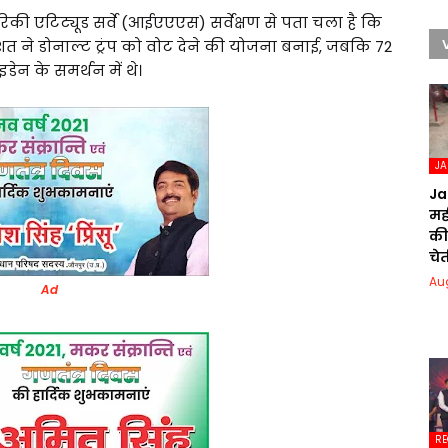
की एटिट्यूड सर्वे (आईएएएस) सर्वेक्षण से पता चला है कि
िशत ने डोनाल्ट ट्रंप को वोट देने की योजना बनाई, जबकि 72
इडेन के समर्थन में थे।
J
Ja
मही
की
चेत
Au
Ad
RE