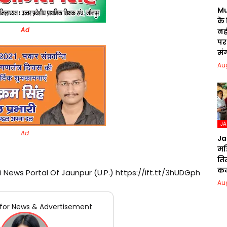
Mu
के
Ad
नही
पर 
मं
Au
J
Ad
Ja
मह
ति
क
i News Portal Of Jaunpur (U.P.) https://ift.tt/3hUDGph
Au
for News & Advertisement