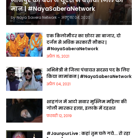
जौनपुर की बेटी ने यूएस में बढ़ाया जिले का
मान | #NayaSaberaNetwork
by
Naya Savera Network
-
अक्टूबर 04, 2020
एक किलोमीटर का छोटा सा बाजार, दो
दर्जन से अधिक सरकारी नौकर |
#NayaSaberaNetwork
अप्रैल 15, 2021
अभिनेत्री ने जिला पंचायत सदस्य पद के लिए
किया नामांकन | #NayaSaberaNetwork
अप्रैल 04, 2021
शाहगंज में आटो सवार मुस्लिम महिला की
गोली मारकर हत्या, इलाके में दहशत
फ़रवरी 12, 2019
#JaunpurLive : कहां तुम चले गये... रो रहा