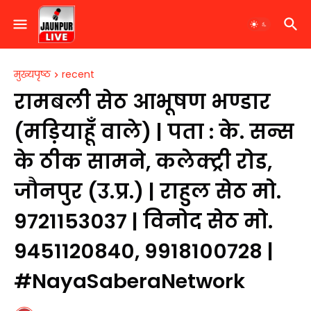
मुख्यपृष्ठ
recent
रामबली सेठ आभूषण भण्डार
(मड़ियाहूँ वाले) | पता : के. सन्स
के ठीक सामने, कलेक्ट्री रोड,
जौनपुर (उ.प्र.) | राहुल सेठ मो.
9721153037 | विनोद सेठ मो.
9451120840, 9918100728 |
#NayaSaberaNetwork