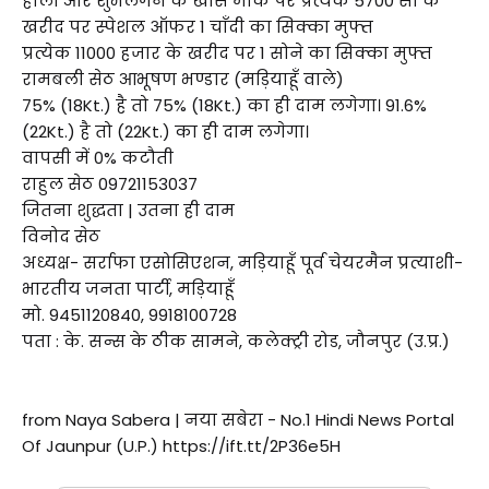
होली और शुभलगन के खास मौके पर प्रत्येक 5700 सौ के
खरीद पर स्पेशल ऑफर 1 चाँदी का सिक्का मुफ्त
प्रत्येक 11000 हजार के खरीद पर 1 सोने का सिक्का मुफ्त
रामबली सेठ आभूषण भण्डार (मड़ियाहूँ वाले)
75% (18Kt.) है तो 75% (18Kt.) का ही दाम लगेगा। 91.6%
(22Kt.) है तो (22Kt.) का ही दाम लगेगा।
वापसी में 0% कटौती
राहुल सेठ 09721153037
जितना शुद्धता | उतना ही दाम
विनोद सेठ
अध्यक्ष- सर्राफा एसोसिएशन, मड़ियाहूँ पूर्व चेयरमैन प्रत्याशी-
भारतीय जनता पार्टी, मड़ियाहूँ
मो. 9451120840, 9918100728
पता : के. सन्स के ठीक सामने, कलेक्ट्री रोड, जौनपुर (उ.प्र.)
from Naya Sabera | नया सबेरा - No.1 Hindi News Portal
Of Jaunpur (U.P.) https://ift.tt/2P36e5H