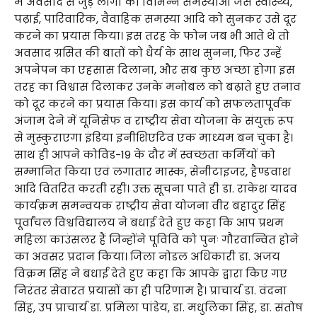
में अवसाद से जुड़े लोगों की विभिन्न समस्याओं जैसे स्वास्थ्य,
पढ़ाई, पारिवारिक, वैवाहिक समस्या आदि को सुनकर उसे दूर
करने का प्रयास किया। इस तरह के फोन जब भी आते थे तो
अवसाद ग्रसित की बातों को धैर्य के साथ सुनना, फिर उन्हें
अपनेपन का एहसास दिलाना, और सब कुछ अच्छा होगा इस
तरह का विश्वास दिलाकर उनके मनोबल को बढ़ाते हुए तनाव
को दूर करने का प्रयास किया। इस कार्य को सफलतापूर्वक
अंजाम देने में यूनिसेफ व राष्ट्रीय सेवा योजना के संयुक्त रूप
से मुस्कुराएगा इंडिया इनीशिएटिव एक माध्यम बन चुका है।
साथ ही आपने कोविड-19 के दौर में स्वच्छता कर्मियों को
सम्मानित किया एवं लगातार मास्क, सेनीटाइजर, हैण्डवाश
आदि वितरित करती रही। उक्त सूचना पाते ही डा. राकेश यादव
कार्यक्रम समन्वयक राष्ट्रीय सेवा योजना वीर बहादुर सिंह
पूर्वांचल विश्वविद्यालय ने बधाई देते हुए कहा कि आप प्रथम
महिला काउंसलर हैं जिन्होंने पूविवि को पुनः गौरवान्वित होने
का अवसर प्रदान किया। जिला नोडल अधिकारी डा. अजय
विक्रम सिंह ने बधाई देते हुए कहा कि आपके द्वारा किए गए
निरंतर सेवारत प्रयासों का ही परिणाम है। प्राचार्य डा. वंदना
सिंह, उप प्राचार्य डा. प्रमिला पांडेय, डा. मधुलिका सिंह, डा. संतोष