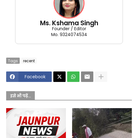
Ms. Kshama Singh
Founder / Editor
Mo. 9324074534
Tags
recent
Facebook
इसे भी पढ़ें...