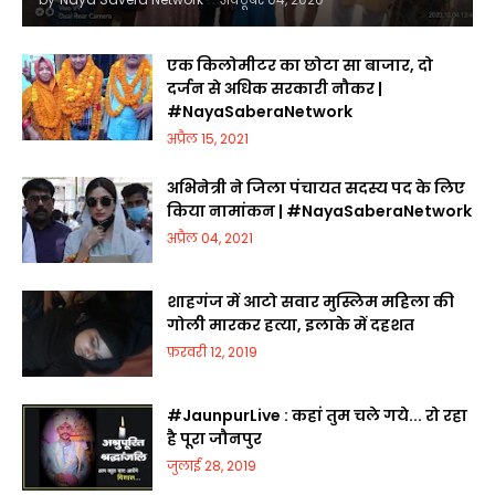
एक किलोमीटर का छोटा सा बाजार, दो
दर्जन से अधिक सरकारी नौकर |
#NayaSaberaNetwork
अप्रैल 15, 2021
अभिनेत्री ने जिला पंचायत सदस्य पद के लिए
किया नामांकन | #NayaSaberaNetwork
अप्रैल 04, 2021
शाहगंज में आटो सवार मुस्लिम महिला की
गोली मारकर हत्या, इलाके में दहशत
फ़रवरी 12, 2019
#JaunpurLive : कहां तुम चले गये... रो रहा
है पूरा जौनपुर
जुलाई 28, 2019