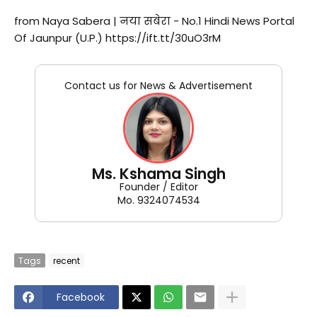
from Naya Sabera | नया सबेरा - No.1 Hindi News Portal
Of Jaunpur (U.P.) https://ift.tt/30uO3rM
Contact us for News & Advertisement
Ms. Kshama Singh
Founder / Editor
Mo. 9324074534
Tags
recent
Facebook