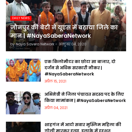
DAILY NEWS
जौनपुर की बेटी ने यूएस में बढ़ाया जिले का
मान | #NayaSaberaNetwork
by
Naya Savera Network
-
अक्टूबर 04, 2020
एक किलोमीटर का छोटा सा बाजार, दो
दर्जन से अधिक सरकारी नौकर |
#NayaSaberaNetwork
अप्रैल 15, 2021
अभिनेत्री ने जिला पंचायत सदस्य पद के लिए
किया नामांकन | #NayaSaberaNetwork
अप्रैल 04, 2021
शाहगंज में आटो सवार मुस्लिम महिला की
गोली मारकर हत्या, इलाके में दहशत