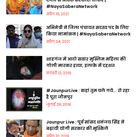
दर्जन से अधिक सरकारी नौकर |
#NayaSaberaNetwork
अप्रैल 15, 2021
अभिनेत्री ने जिला पंचायत सदस्य पद के लिए
किया नामांकन | #NayaSaberaNetwork
अप्रैल 04, 2021
शाहगंज में आटो सवार मुस्लिम महिला की
गोली मारकर हत्या, इलाके में दहशत
फ़रवरी 12, 2019
#JaunpurLive : कहां तुम चले गये... रो रहा
है पूरा जौनपुर
जुलाई 28, 2019
Jaunpur Live : पूर्व सांसद धनंजय सिंह ने
बढ़ायी योगी सरकार की मुश्किलें
अप्रैल 10, 2019