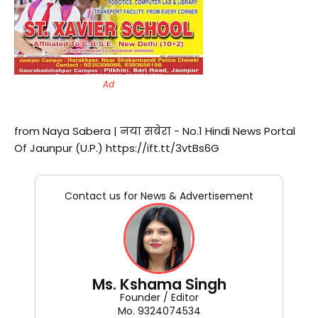
Ad
from Naya Sabera | नया सबेरा - No.1 Hindi News Portal
Of Jaunpur (U.P.) https://ift.tt/3vtBs6G
Contact us for News & Advertisement
Ms. Kshama Singh
Founder / Editor
Mo. 9324074534