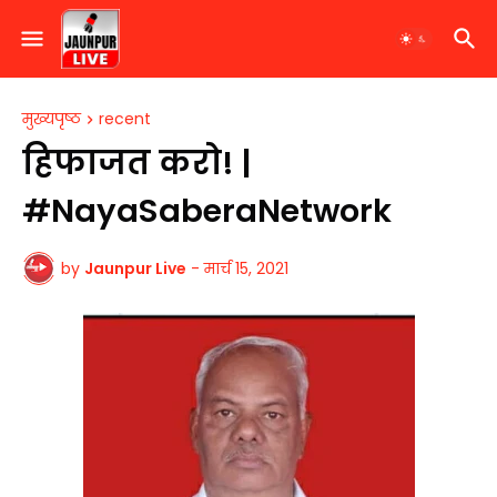
मुख्यपृष्ठ
recent
हिफाजत करो! |
#NayaSaberaNetwork
by
Jaunpur Live
-
मार्च 15, 2021