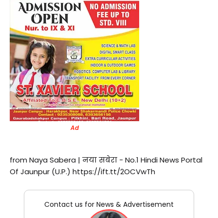
Ad
from Naya Sabera | नया सबेरा - No.1 Hindi News Portal
Of Jaunpur (U.P.) https://ift.tt/2OCVwTh
Contact us for News & Advertisement