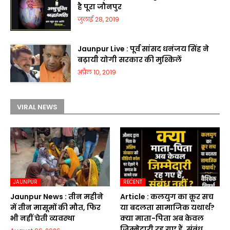
है पूरा जौनपुर
जुलाई 28, 2019
Jaunpur Live : पूर्व सांसद धनंजय सिंह ने
बढ़ायी योगी सरकार की मुश्किलें
अप्रैल 10, 2019
VIRAL NEWS
JAUNPUR
RECENT
Jaunpur News : तीन महीने
Article : कलयुग का क्रूर सच
में तीन मासूमों की मौत, फिर
या बदलता सामाजिक यथार्थ?
भी नहीं चेती व्यवस्था
क्या माता-पिता अब केवल
जिम्मेदारी रह गए हैं, संबंध