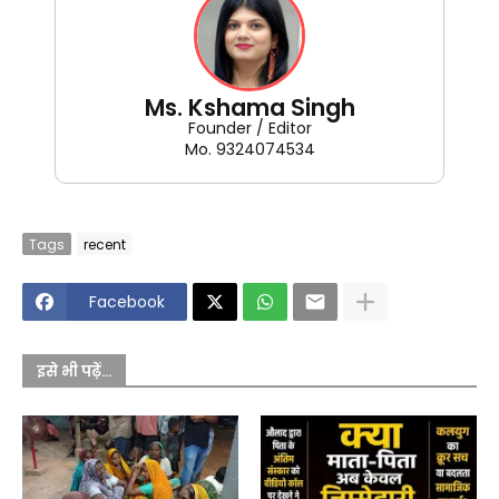
Ms. Kshama Singh
Founder / Editor
Mo. 9324074534
Tags
recent
Facebook
इसे भी पढ़ें...