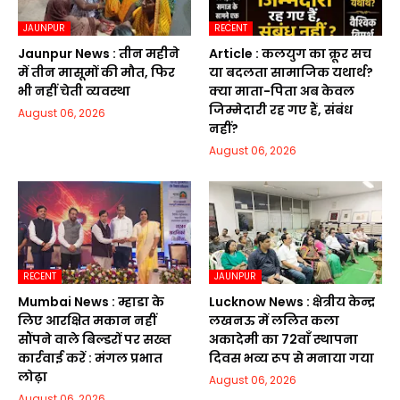
JAUNPUR
RECENT
Jaunpur News : तीन महीने
Article : कलयुग का क्रूर सच
में तीन मासूमों की मौत, फिर
या बदलता सामाजिक यथार्थ?
भी नहीं चेती व्यवस्था
क्या माता-पिता अब केवल
जिम्मेदारी रह गए हैं, संबंध
August 06, 2026
नहीं?
August 06, 2026
RECENT
JAUNPUR
Mumbai News : म्हाडा के
Lucknow News : क्षेत्रीय केन्द्र
लिए आरक्षित मकान नहीं
लखनऊ में ललित कला
सौंपने वाले बिल्डरों पर सख्त
अकादेमी का 72वाॅं स्थापना
कार्रवाई करें : मंगल प्रभात
दिवस भव्य रूप से मनाया गया
लोढ़ा
August 06, 2026
August 06, 2026