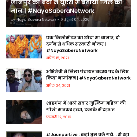
जौनपुर की बेटी ने यूएस में बढ़ाया जिले का
मान | #NayaSaberaNetwork
by
Naya Savera Network
-
अक्टूबर 04, 2020
एक किलोमीटर का छोटा सा बाजार, दो
दर्जन से अधिक सरकारी नौकर |
#NayaSaberaNetwork
अप्रैल 15, 2021
अभिनेत्री ने जिला पंचायत सदस्य पद के लिए
किया नामांकन | #NayaSaberaNetwork
अप्रैल 04, 2021
शाहगंज में आटो सवार मुस्लिम महिला की
गोली मारकर हत्या, इलाके में दहशत
फ़रवरी 12, 2019
#JaunpurLive : कहां तुम चले गये... रो रहा