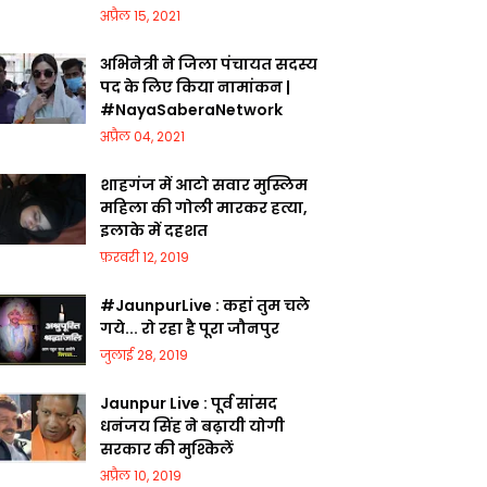
अप्रैल 15, 2021
अभिनेत्री ने जिला पंचायत सदस्य
पद के लिए किया नामांकन |
#NayaSaberaNetwork
अप्रैल 04, 2021
शाहगंज में आटो सवार मुस्लिम
महिला की गोली मारकर हत्या,
इलाके में दहशत
फ़रवरी 12, 2019
#JaunpurLive : कहां तुम चले
गये... रो रहा है पूरा जौनपुर
जुलाई 28, 2019
Jaunpur Live : पूर्व सांसद
धनंजय सिंह ने बढ़ायी योगी
सरकार की मुश्किलें
अप्रैल 10, 2019