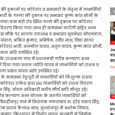
 की दुकानों पर कोटेदार व सभासदों के नेतृत्व में लाभार्थियों
भादी के गल्ला की दुकान पर सभासद कृष्ण कांत सोनी के
ा गया। घास मंडी रोड स्थित गल्ले की दुकान पर कोटेदार
 राशन वितरण किया गया। साथ ही ग्रामसभा नटौली सहित अन्य
। इस मौके पर भाजपा उपाध्यक्ष व सभासद भुवनेश्वर मोदनवाल,
वाल, अंकित कुमार, अभिषेक, रवींद्र नाथ, विद्या सागर
J
मी कोटेदार भादी, अनमोल यादव, अतुल यादव, कृष्ण कांत सोनी,
Ja
ाल आदि उपस्थित रहे।
पं
के उटरुकला गांव में प्रधानमंत्री गरीब कल्याण अन्न
का 
 दिया गया। प्रधान ज्योति यादव ने लाभार्थियों को राशन व
Au
ला प्रसाद यादव आदि उपस्थित रहे।
 के ग्रामसभा देहुजुरी में लाभार्थियों को निःशुल्क राशन
 कोटेदार राकेश द्वारा 100 लाभार्थियों को राशन वितरण
न सिंह, नोडल अधिकारी संदीप मौर्य आदि मौजूद रहे।
गरीब कल्याण अन्न योजना के अंतर्गत लाभार्थियों को
RE
रुद्दीनपुर गांव में विधायक जफराबाद डा. हरेंद्र प्रसाद सिंह,
Mu
ं ग्राम प्रधान कैलाश नाथ, सुल्तानपुर में अशोक निषाद,
एज
नु कुमार, किरतापुर में विनोद यादव, करमही में निर्मला
के