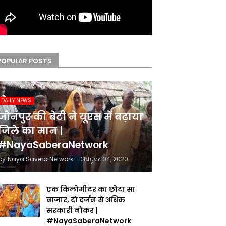
POPULAR POSTS
DAILY NEWS
जौनपुर की बेटी ने यूएस में बढ़ाया
जिले का मान |
#NayaSaberaNetwork
by
Naya Savera Network
-
अक्टूबर 04, 2020
एक किलोमीटर का छोटा सा
बाजार, दो दर्जन से अधिक
सरकारी नौकर |
#NayaSaberaNetwork