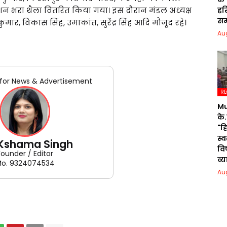
हरि
ाशन भरा थैला वितरित किया गया। इस दौरान मंडल अध्यक्ष
सम
 कुमार, विकास सिंह, उमाकांत, सुरेंद्र सिंह आदि मौजूद रहे।
Au
for News & Advertisement
RE
Mu
के.
"ह
स्
 Kshama Singh
वि
Founder / Editor
व्
o. 9324074534
Au