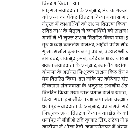
वितरण किया गया।
शाहगंज संवाददाता के अनुसार, क्षेत्र के गल्ला
को अन्न का पैकेट वितरण किया गया। ग्राम 
नेतृत्व में लाभार्थियों को राशन वितरण किय
रविंद्र नाथ के नेतृत्व में लाभार्थियों को
गांवों में भी मुफ्त राशन वितरित किया गया
बूथ अध्यक्ष कमलेश राजभर, आईटी प्रगेश मोदन
गुप्ता, मनोज कुमार जग्गू प्रधान, उदयलक्ष्
रामदवर, मकसूद हसन, कोटेदार शरद जायसव
बक्शा संवाददाता के अनुसार, स्थानीय ब्लॉक 
योजना के अंर्तगत निःशुल्क राशन किट बैग में
बैग वितरित किया। इस मौके पर कोटेदार हौस
सिकरारा संवाददाता के अनुसार, स्थानीय क्षेत्र
वितरित किया गया। ग्राम प्रधान राजेश यादव,
किया गया। इस मौके पर भाजपा नेता चन्द्रभा
धर्मापुर संवाददाता के अनुसार, प्रधानमंत्री 
निःशुल्क अन्न वितरण किया गया। क्षेत्र के कबि
धर्मापुर में बीडीओ रवि कुमार सिंह, सरैयां मे
कादीपुर में शीला देवी, कमरुद्दीनपुर में अंग