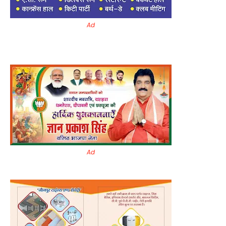
Ad
Ad