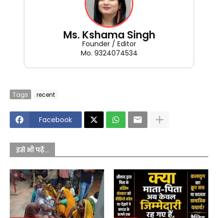
Ms. Kshama Singh
Founder / Editor
Mo. 9324074534
Tags
recent
Facebook
इसे भी पढ़ें...