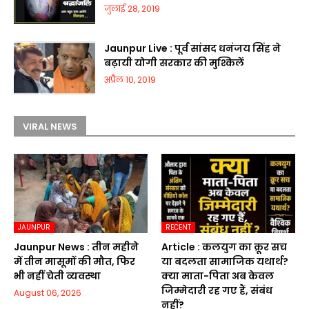
जुलाई 28, 2019
Jaunpur Live : पूर्व सांसद धनंजय सिंह ने
बढ़ायी योगी सरकार की मुश्किलें
अप्रैल 10, 2019
VIRAL NEWS
JAUNPUR
RECENT
Jaunpur News : तीन महीने
Article : कलयुग का क्रूर सच
में तीन मासूमों की मौत, फिर
या बदलता सामाजिक यथार्थ?
भी नहीं चेती व्यवस्था
क्या माता-पिता अब केवल
जिम्मेदारी रह गए हैं, संबंध
August 06, 2026
नहीं?