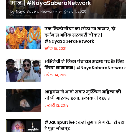
मान | #NayaSaberaNetwork
by
Naya Savera Network
-
अक्टूबर 04, 2020
एक किलोमीटर का छोटा सा बाजार, दो
दर्जन से अधिक सरकारी नौकर |
#NayaSaberaNetwork
अप्रैल 15, 2021
अभिनेत्री ने जिला पंचायत सदस्य पद के लिए
किया नामांकन | #NayaSaberaNetwork
अप्रैल 04, 2021
शाहगंज में आटो सवार मुस्लिम महिला की
गोली मारकर हत्या, इलाके में दहशत
फ़रवरी 12, 2019
#JaunpurLive : कहां तुम चले गये... रो रहा
है पूरा जौनपुर