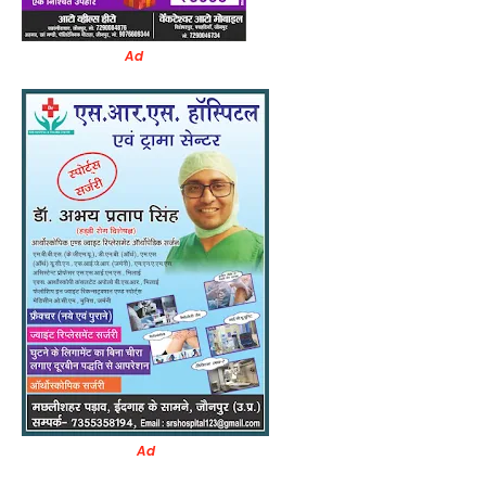
Ad
Ad