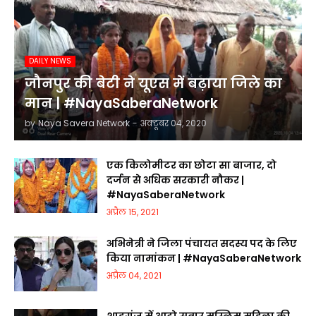
DAILY NEWS
जौनपुर की बेटी ने यूएस में बढ़ाया जिले का
मान | #NayaSaberaNetwork
by
Naya Savera Network
-
अक्टूबर 04, 2020
एक किलोमीटर का छोटा सा बाजार, दो
दर्जन से अधिक सरकारी नौकर |
#NayaSaberaNetwork
अप्रैल 15, 2021
अभिनेत्री ने जिला पंचायत सदस्य पद के लिए
किया नामांकन | #NayaSaberaNetwork
अप्रैल 04, 2021