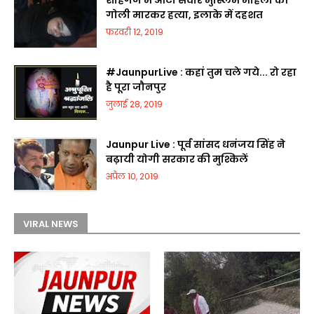
शाहगंज में आटो सवार मुस्लिम महिला की
गोली मारकर हत्या, इलाके में दहशत
फ़रवरी 12, 2019
#JaunpurLive : कहां तुम चले गये... रो रहा
है पूरा जौनपुर
जुलाई 28, 2019
Jaunpur Live : पूर्व सांसद धनंजय सिंह ने
बढ़ायी योगी सरकार की मुश्किलें
अप्रैल 10, 2019
VIRAL NEWS