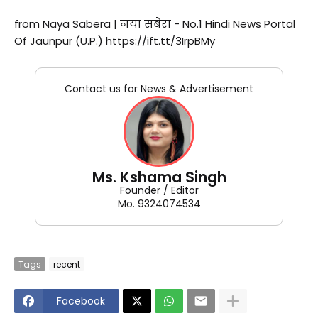
from Naya Sabera | नया सबेरा - No.1 Hindi News Portal
Of Jaunpur (U.P.) https://ift.tt/3IrpBMy
Contact us for News & Advertisement
Ms. Kshama Singh
Founder / Editor
Mo. 9324074534
Tags
recent
Facebook