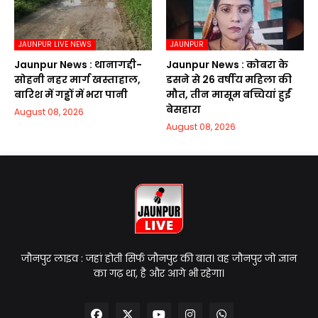
JAUNPUR LIVE NEWS
JAUNPUR
Jaunpur News : थानागद्दी-
Jaunpur News : कोबरा के
सोहनी नहर मार्ग खस्ताहाल,
डसने से 26 वर्षीय महिला की
बारिश में गड्ढों में भरा पानी
मौत, तीन मासूम बच्चियां हुईं
बेसहारा
August 08, 2026
August 08, 2026
जौनपुर लाइव : जहां होती सिर्फ जौनपुर की बात। वह जौनपुर जो ज्ञान
का गढ़ था, है और आगे भी रहेगा।