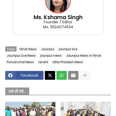
Ms. Kshama Singh
Founder / Editor
Mo. 9324074534
Tags
Hindi News
Jaunpur
jaunpur live
Jaunpur Live News
jaunpur news
Jaunpur News in Hindi
Purvanchal News
recent
Uttar Pradesh News
Facebook
इसे भी पढ़ें...