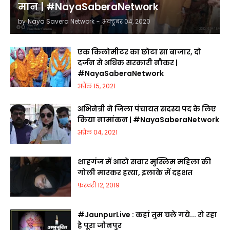
मान | #NayaSaberaNetwork
by
Naya Savera Network
-
अक्टूबर 04, 2020
एक किलोमीटर का छोटा सा बाजार, दो
दर्जन से अधिक सरकारी नौकर |
#NayaSaberaNetwork
अप्रैल 15, 2021
अभिनेत्री ने जिला पंचायत सदस्य पद के लिए
किया नामांकन | #NayaSaberaNetwork
अप्रैल 04, 2021
शाहगंज में आटो सवार मुस्लिम महिला की
गोली मारकर हत्या, इलाके में दहशत
फ़रवरी 12, 2019
#JaunpurLive : कहां तुम चले गये... रो रहा
है पूरा जौनपुर