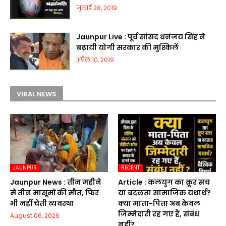
जुलाई 28, 2019
Jaunpur Live : पूर्व सांसद धनंजय सिंह ने
बढ़ायी योगी सरकार की मुश्किलें
अप्रैल 10, 2019
VIRAL NEWS
JAUNPUR
RECENT
Jaunpur News : तीन महीने
Article : कलयुग का क्रूर सच
में तीन मासूमों की मौत, फिर
या बदलता सामाजिक यथार्थ?
भी नहीं चेती व्यवस्था
क्या माता-पिता अब केवल
जिम्मेदारी रह गए हैं, संबंध
August 06, 2026
नहीं?