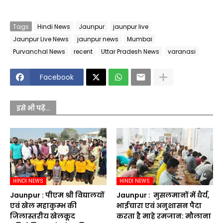
Tags
Hindi News
Jaunpur
jaunpur live
Jaunpur Live News
jaunpur news
Mumbai
Purvanchal News
recent
Uttar Pradesh News
varanasi
Facebook
इसे भी पढ़ें...
HINDI NEWS
HINDI NEWS
Jaunpur :​ पीएम श्री विद्यालयों
Jaunpur : ​ मुसलमानों में धैर्य,
एवं खेल महाकुम्भ की
भाईचारा एवं अनुशासन पैदा
जिलास्तरीय खेलकूद
करता है माहे रमजान: मौलाना