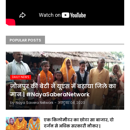
POPULAR POSTS
DAILY NEWS
जौनपुर की बेटी ने यूएस में बढ़ाया जिले का
मान | #NayaSaberaNetwork
by
Naya Savera Network
-
अक्टूबर 04, 2020
एक किलोमीटर का छोटा सा बाजार, दो
दर्जन से अधिक सरकारी नौकर |