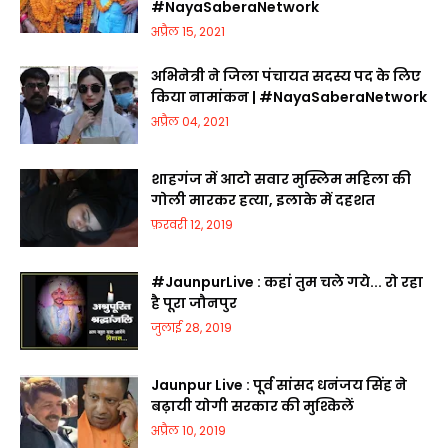
#NayaSaberaNetwork
अप्रैल 15, 2021
अभिनेत्री ने जिला पंचायत सदस्य पद के लिए
किया नामांकन | #NayaSaberaNetwork
अप्रैल 04, 2021
शाहगंज में आटो सवार मुस्लिम महिला की
गोली मारकर हत्या, इलाके में दहशत
फ़रवरी 12, 2019
#JaunpurLive : कहां तुम चले गये... रो रहा
है पूरा जौनपुर
जुलाई 28, 2019
Jaunpur Live : पूर्व सांसद धनंजय सिंह ने
बढ़ायी योगी सरकार की मुश्किलें
अप्रैल 10, 2019