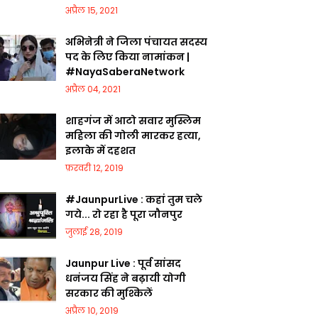
अप्रैल 15, 2021
अभिनेत्री ने जिला पंचायत सदस्य
पद के लिए किया नामांकन |
#NayaSaberaNetwork
अप्रैल 04, 2021
शाहगंज में आटो सवार मुस्लिम
महिला की गोली मारकर हत्या,
इलाके में दहशत
फ़रवरी 12, 2019
#JaunpurLive : कहां तुम चले
गये... रो रहा है पूरा जौनपुर
जुलाई 28, 2019
Jaunpur Live : पूर्व सांसद
धनंजय सिंह ने बढ़ायी योगी
सरकार की मुश्किलें
अप्रैल 10, 2019