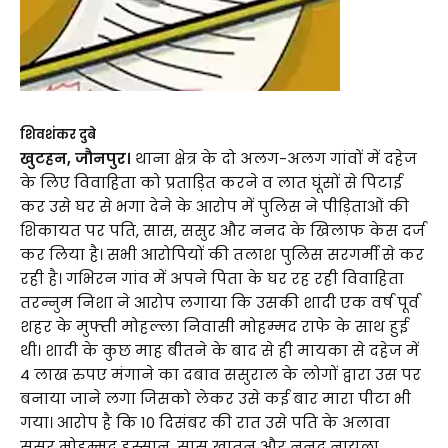
शिवशंकर दुबे
खुटहन, जौनपुर।
थाना क्षेत्र के दो अलग-अलग गांवों में दहेज
के लिए विवाहिता को प्रताड़ित करने व लात घूंसों से पिटाई
कर उसे घर से भगा देने के आरोप में पुलिस ने पीड़िताओं की
शिकायत पर पति, सास, ससुर और ननद के खिलाफ केस दर्ज
कर लिया है। सभी आरोपियों की तलाश पुलिस सरगर्मी से कर
रही है। गभिरन गांव में अपने पिता के घर रह रही विवाहिता
तरन्नुम निशा ने आरोप लगाया कि उसकी शादी एक वर्ष पूर्व
शहर के मुफ्ती मोहल्ला निवासी मोहम्मद राफे के साथ हुई
थी। शादी के कुछ माह बीतने के बाद से ही मायका से दहेज में
4 लाख रुपए मंगाने का दबाव ससुराल के लोगों द्वारा उस पर
बनाया जाने लगा जिसको लेकर उसे कई बार मारा पीटा भी
गया। आरोप है कि 10 दिसंबर की रात उसे पति के अलावा
ससुर मोहम्मद हस्सान, सास खातून और ननद नायला