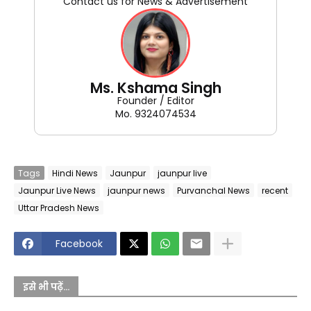
Contact us for News & Advertisement
Ms. Kshama Singh
Founder / Editor
Mo. 9324074534
Tags
Hindi News
Jaunpur
jaunpur live
Jaunpur Live News
jaunpur news
Purvanchal News
recent
Uttar Pradesh News
Facebook
इसे भी पढ़ें...