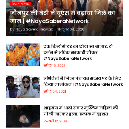
DAILY NEWS
जौनपुर की बेटी ने यूएस में बढ़ाया जिले का
मान | #NayaSaberaNetwork
by
Naya Savera Network
-
अक्टूबर 04, 2020
एक किलोमीटर का छोटा सा बाजार, दो
दर्जन से अधिक सरकारी नौकर |
#NayaSaberaNetwork
अप्रैल 15, 2021
अभिनेत्री ने जिला पंचायत सदस्य पद के लिए
किया नामांकन | #NayaSaberaNetwork
अप्रैल 04, 2021
शाहगंज में आटो सवार मुस्लिम महिला की
गोली मारकर हत्या, इलाके में दहशत
फ़रवरी 12, 2019