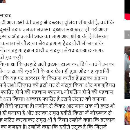
अज़ादार
ने दी आज उसी की वजह से इस्लाम दुनिया में बाकी है, क्योंकि
र दूसरी तरफ उनका नवासा। दुश्मन सब खत्म हो गये आज
मोहम्मद और उनकी आल का नाम आज भी बाकी है जिसका
तें कनाडा से मौलाना सैयद इमाम हैदर ज़ैदी ने नगर के
ोजित मरहूमा हसन बांदी व मरहूम सैयद इकबाल कमर
े हुए कही।
 किया था कि तुम्हारे सभी दुश्मन खत्म कर दिये जाएंगे उनका
ैन अ.स. की कुर्बानी के बाद ऐसा ही हुआ और यह कुर्बानी
ने कहा कि यह घर अल्लाह के कितना करीब है इसका अंदाजा
अपने सभी सिफात को इसी घर से मंसूब किया और महमूदियत
फातिर होने की पहचान फातमा, मोहसिन होने की पहचान
अता किया। अल्लाह फातिर है उसने संसार को बनाया,
 की बेटी फातमा है। ज़मीन से लेकर आसमान तक जो कुछ भी
ं ही बनाया है और इसका सबूत हदीसे किसा में मोहम्मद से
जरिए करवाकर सबूत भी दे दिया। उन्होंने कहा कि इस्लाम
मजहब है। उन्होंने कहा कि हदीसे रसूल है कि जिसने