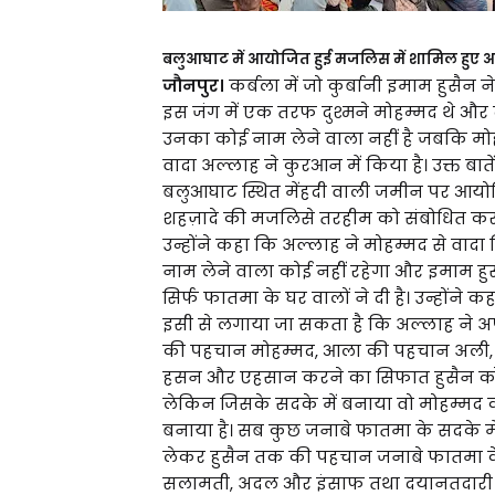
बलुआघाट में आयोजित हुई मजलिस में शामिल हुए 
जौनपुर।
कर्बला में जो कुर्बानी इमाम हुसैन 
इस जंग में एक तरफ दुश्मने मोहम्मद थे औ
उनका कोई नाम लेने वाला नहीं है जबकि 
वादा अल्लाह ने कुरआन में किया है। उक्त बा
बलुआघाट स्थित मेंहदी वाली जमीन पर आय
शहज़ादे की मजलिसे तरहीम को संबोधित करत
उन्होंने कहा कि अल्लाह ने मोहम्मद से वादा
नाम लेने वाला कोई नहीं रहेगा और इमाम हुस
सिर्फ फातमा के घर वालों ने दी है। उन्हों
इसी से लगाया जा सकता है कि अल्लाह ने 
की पहचान मोहम्मद, आला की पहचान अली, 
हसन और एहसान करने का सिफात हुसैन को 
लेकिन जिसके सदके में बनाया वो मोहम्मद
बनाया है। सब कुछ जनाबे फातमा के सदके मे
लेकर हुसैन तक की पहचान जनाबे फातमा के 
सलामती, अदल और इंसाफ तथा दयानतदारी का 