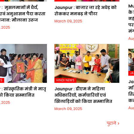
Mu
​ मुसलमानों में धैर्य,
Jaunpur :​ बाजार जा रहे अधेड़ को
के
एवं अनुशासन पैदा करता
रोककर मनबढ़ ने पीटा
नही
रमजान: मौलाना उरूज
March 09, 2025
पर 
, 2025
मं
Au
J
WS
HINDI NEWS
Ja
मह
 सांस्कृतिक मंत्री ने मातृ
Jaunpur :​ डीएम ने महिला
ति
 को किया सम्मानित
अधिकारियों, कर्मचारियों एवं
क
खिलाड़ियों को किया सम्मानित
, 2025
Au
March 09, 2025
पुराने