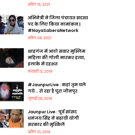
अप्रैल 15, 2021
अभिनेत्री ने जिला पंचायत सदस्य
पद के लिए किया नामांकन |
#NayaSaberaNetwork
अप्रैल 04, 2021
शाहगंज में आटो सवार मुस्लिम
महिला की गोली मारकर हत्या,
इलाके में दहशत
फ़रवरी 12, 2019
#JaunpurLive : कहां तुम चले
गये... रो रहा है पूरा जौनपुर
जुलाई 28, 2019
Jaunpur Live : पूर्व सांसद
धनंजय सिंह ने बढ़ायी योगी
सरकार की मुश्किलें
अप्रैल 10, 2019