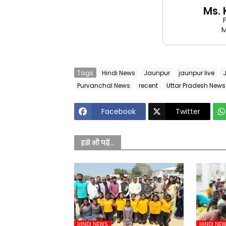
Ms.
M
Tags
Hindi News
Jaunpur
jaunpur live
Purvanchal News
recent
Uttar Pradesh News
Facebook
Twitter
इसे भी पढ़ें...
HINDI NEWS
HINDI NE