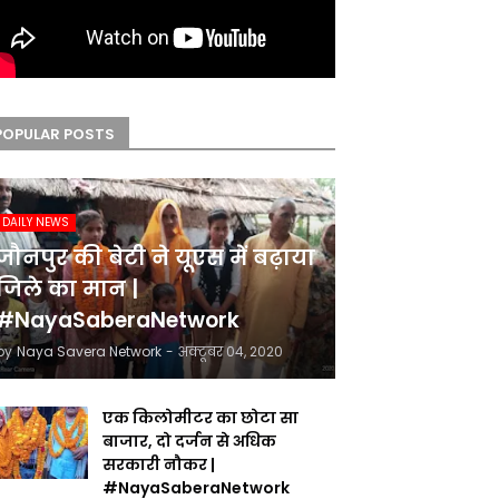
POPULAR POSTS
DAILY NEWS
जौनपुर की बेटी ने यूएस में बढ़ाया
जिले का मान |
#NayaSaberaNetwork
by
Naya Savera Network
-
अक्टूबर 04, 2020
एक किलोमीटर का छोटा सा
बाजार, दो दर्जन से अधिक
सरकारी नौकर |
#NayaSaberaNetwork