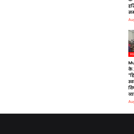
हरि
सम
Au
RE
Mu
के.
"ह
स्
वि
व्
Au