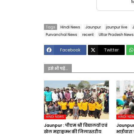
M
Tags
Hindi News
Jaunpur
jaunpur live
Purvanchal News
recent
Uttar Pradesh News
Facebook
Twitter
इसे भी पढ़ें...
HINDI NEWS
HINDI NE
Jaunpur :​ पीएम श्री विद्यालयों एवं
Jaunpur : 
खेल महाकुम्भ की जिलास्तरीय
भाईचारा 