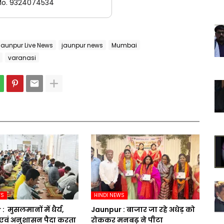
o. 9324074534
Jaunpur Live News
jaunpur news
Mumbai
varanasi
WS
HINDI NEWS
​ मुसलमानों में धैर्य,
Jaunpur :​ बाजार जा रहे अधेड़ को
एवं अनुशासन पैदा करता
रोककर मनबढ़ ने पीटा