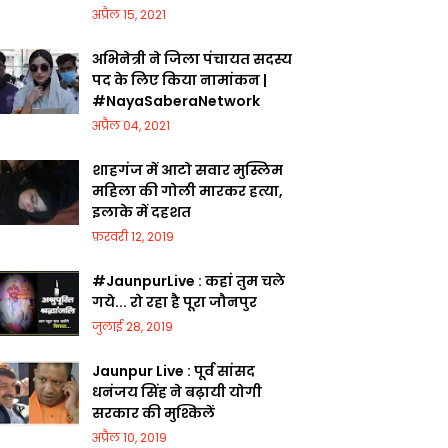
अप्रैल 15, 2021
अभिनेत्री ने जिला पंचायत सदस्य
पद के लिए किया नामांकन |
#NayaSaberaNetwork
अप्रैल 04, 2021
शाहगंज में आटो सवार मुस्लिम
महिला की गोली मारकर हत्या,
इलाके में दहशत
फ़रवरी 12, 2019
#JaunpurLive : कहां तुम चले
गये... रो रहा है पूरा जौनपुर
जुलाई 28, 2019
Jaunpur Live : पूर्व सांसद
धनंजय सिंह ने बढ़ायी योगी
सरकार की मुश्किलें
अप्रैल 10, 2019