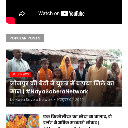
POPULAR POSTS
DAILY NEWS
जौनपुर की बेटी ने यूएस में बढ़ाया जिले का
मान | #NayaSaberaNetwork
by
Naya Savera Network
-
अक्टूबर 04, 2020
एक किलोमीटर का छोटा सा बाजार, दो
दर्जन से अधिक सरकारी नौकर |