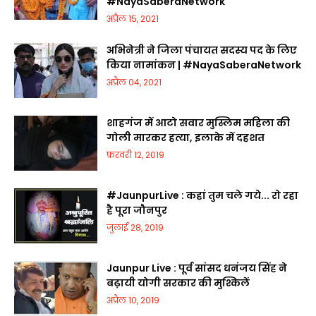
#NayaSaberaNetwork
अप्रैल 15, 2021
अभिनेत्री ने जिला पंचायत सदस्य पद के लिए
किया नामांकन | #NayaSaberaNetwork
अप्रैल 04, 2021
शाहगंज में आटो सवार मुस्लिम महिला की
गोली मारकर हत्या, इलाके में दहशत
फ़रवरी 12, 2019
#JaunpurLive : कहां तुम चले गये... रो रहा
है पूरा जौनपुर
जुलाई 28, 2019
Jaunpur Live : पूर्व सांसद धनंजय सिंह ने
बढ़ायी योगी सरकार की मुश्किलें
अप्रैल 10, 2019