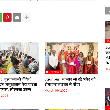
J
Ja
मही
की
चेत
Au
WS
HINDI NEWS
​ मुसलमानों में धैर्य,
Jaunpur :​ बाजार जा रहे अधेड़ को
एवं अनुशासन पैदा करता
रोककर मनबढ़ ने पीटा
रमजान: मौलाना उरूज
March 09, 2025
, 2025
RE