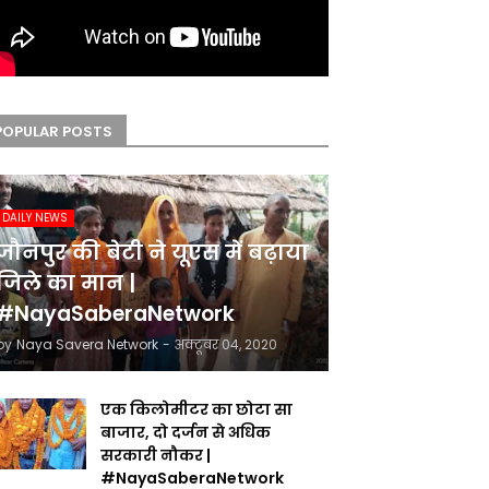
POPULAR POSTS
DAILY NEWS
जौनपुर की बेटी ने यूएस में बढ़ाया
जिले का मान |
#NayaSaberaNetwork
by
Naya Savera Network
-
अक्टूबर 04, 2020
एक किलोमीटर का छोटा सा
बाजार, दो दर्जन से अधिक
सरकारी नौकर |
#NayaSaberaNetwork