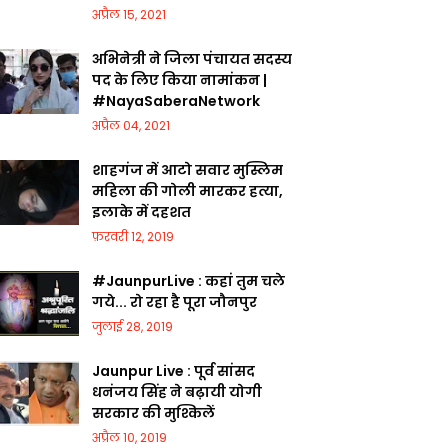
अप्रैल 15, 2021
अभिनेत्री ने जिला पंचायत सदस्य
पद के लिए किया नामांकन |
#NayaSaberaNetwork
अप्रैल 04, 2021
शाहगंज में आटो सवार मुस्लिम
महिला की गोली मारकर हत्या,
इलाके में दहशत
फ़रवरी 12, 2019
#JaunpurLive : कहां तुम चले
गये... रो रहा है पूरा जौनपुर
जुलाई 28, 2019
Jaunpur Live : पूर्व सांसद
धनंजय सिंह ने बढ़ायी योगी
सरकार की मुश्किलें
अप्रैल 10, 2019