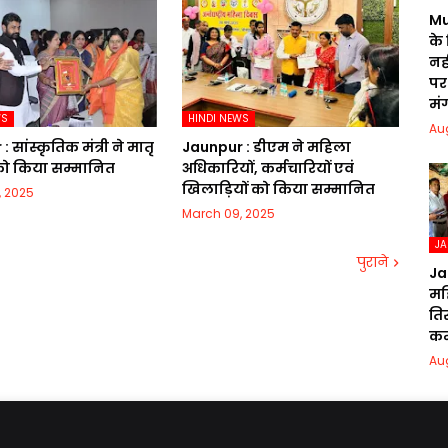
Mu
के
नही
पर 
मं
WS
HINDI NEWS
Au
 सांस्कृतिक मंत्री ने मातृ
Jaunpur :​ डीएम ने महिला
 को किया सम्मानित
अधिकारियों, कर्मचारियों एवं
खिलाड़ियों को किया सम्मानित
, 2025
March 09, 2025
J
पुराने
Ja
मह
ति
क
Au