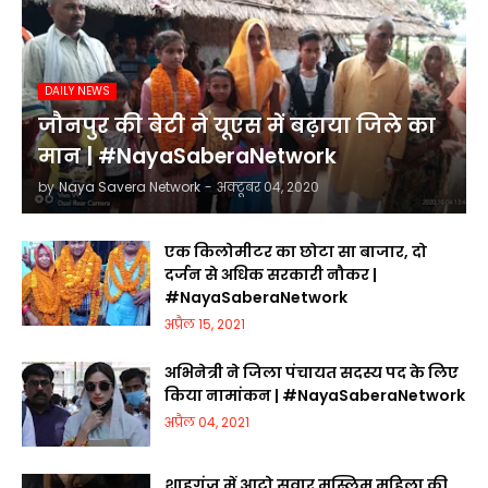
DAILY NEWS
जौनपुर की बेटी ने यूएस में बढ़ाया जिले का
मान | #NayaSaberaNetwork
by
Naya Savera Network
-
अक्टूबर 04, 2020
एक किलोमीटर का छोटा सा बाजार, दो
दर्जन से अधिक सरकारी नौकर |
#NayaSaberaNetwork
अप्रैल 15, 2021
अभिनेत्री ने जिला पंचायत सदस्य पद के लिए
किया नामांकन | #NayaSaberaNetwork
अप्रैल 04, 2021
शाहगंज में आटो सवार मुस्लिम महिला की