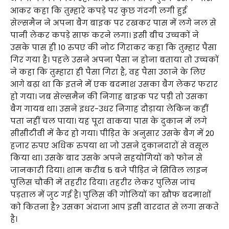
आकर कहा कि तुम्हारे कपड़े पर कुछ गंदगी लगी हुई
सेल्समैन ने अपना बैग बाइक पर रखकर पास में लगे नल से
पानी लेकर कपड़े साफ करने लगा। इसी बीच उच्चकों ने
उसके पास ही 10 रुपए की नोट गिराकर कहा कि तुम्हार पैसा
गिर गया है। पहले उसने अपना पैसा न होना बताया तो उच्चकों
ने कहा कि तुम्हारा ही पैसा गिरा है, वह पैसा उठाने के लिए
आगे बढ़ा था कि इतने में एक बदमाश उसका बैग लेकर फरार
हो गया। जब सेल्समैन की निगाह बाइक पर पड़ी तो उसका
बैग गायब था। उसने इधर-उधर निगाह दौड़ाया लेकिन कहीं
पता नहीं चल पाया। यह पूरा वाकया पास के दुकान में लगे
सीसीटीवी में कैद हो गया। पीड़ित के अनुसार उसके बैग में 20
हजार रुपए अधिक रुपया था जो उसने दुकानदारों से वसूल
किया था। उसके बाद उसके अपने सहयोगियों को फोन से
जानकारी दिया। शाम करीब 5 बजे पीड़ित ने सिविल लाइन
पुलिस चौकी में तहरीर दिया। तहरीर लेकर पुलिस जांच
पड़ताल में जुट गई है। पुलिस की गोलियों का खौफ बदमाशों
को कितना है? उसका अंदाजा आप इसी वारदात से लगा सकते
है।