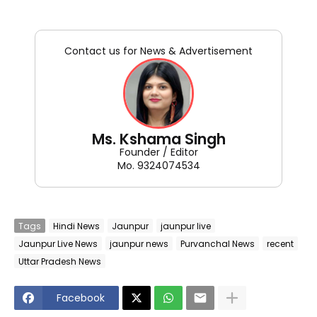
Contact us for News & Advertisement
Ms. Kshama Singh
Founder / Editor
Mo. 9324074534
Tags
Hindi News
Jaunpur
jaunpur live
Jaunpur Live News
jaunpur news
Purvanchal News
recent
Uttar Pradesh News
Facebook