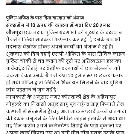
पुलिस अफिस के पास दिया वारदात को अंजाम
सेल्समैन ने 10 रुपए की लालच में गवां दिए 20 हजार
जौनपुर।
एक तरफ पुलिस बदमाशों को मुठभेड़ के दरम्यान
पैर में गोलियां मारकर गिरफ्तार कर रही है इसके बाद भी
बदमाश बेखौफ होकर अपने कार्यों को अंजाम दे रहे है।
शुक्रवार को दिन दहाड़े एसपी ऑफिस के पास सिविल लाइन
पुलिस चौकी से चंद कदम की दूरी पर अतिव्यस्तम इलाका
कलेक्ट्रेट तिराहे पर बेखौफ बदमाशों ने एक सेल्समैन को
चकमा देकर उसके बैग में रखा 20 हजार रुपए लेकर फरार
हो गये। पीड़ित द्वारा लिखित शिकायत मिलने के बाद पुलिस
जांच पड़ताल में जुट गई है।
जानकारी के अनुसार नगर कोतवाली क्षेत्र के अहियापुर
मोहल्ले का निवासी अतुल साहू पुत्र महेन्द्र साहू फिगारो तेल
कम्पनी में सेल्समैन है। वह आज माल सप्लाई करने व तगादा
की रकम वसूलने के लिए सिविल लाइन इलाके में आया था।
वह दिन करीब 2 बजे कलेक्टेªट तिराहे के पास दुकानों पर
अपना कार्य निपटा रहा था। इसी बीच तीन युवक उसके पास