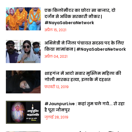
एक किलोमीटर का छोटा सा बाजार, दो
दर्जन से अधिक सरकारी नौकर |
#NayaSaberaNetwork
अप्रैल 15, 2021
अभिनेत्री ने जिला पंचायत सदस्य पद के लिए
किया नामांकन | #NayaSaberaNetwork
अप्रैल 04, 2021
शाहगंज में आटो सवार मुस्लिम महिला की
गोली मारकर हत्या, इलाके में दहशत
फ़रवरी 12, 2019
#JaunpurLive : कहां तुम चले गये... रो रहा
है पूरा जौनपुर
जुलाई 28, 2019