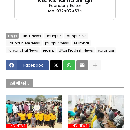
Ms. Kshama Singh
Founder / Editor
Mo. 9324074534
Tags
Hindi News
Jaunpur
jaunpur live
Jaunpur Live News
jaunpur news
Mumbai
Purvanchal News
recent
Uttar Pradesh News
varanasi
Facebook
इसे भी पढ़ें...
HINDI NEWS
HINDI NEWS