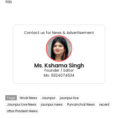
गया।
Contact us for News & Advertisement
Ms. Kshama Singh
Founder / Editor
Mo. 9324074534
Tags
Hindi News
Jaunpur
jaunpur live
Jaunpur Live News
jaunpur news
Purvanchal News
recent
Uttar Pradesh News