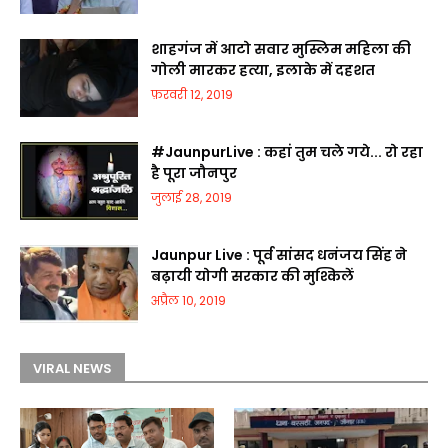
शाहगंज में आटो सवार मुस्लिम महिला की
गोली मारकर हत्या, इलाके में दहशत
फ़रवरी 12, 2019
#JaunpurLive : कहां तुम चले गये... रो रहा
है पूरा जौनपुर
जुलाई 28, 2019
Jaunpur Live : पूर्व सांसद धनंजय सिंह ने
बढ़ायी योगी सरकार की मुश्किलें
अप्रैल 10, 2019
VIRAL NEWS