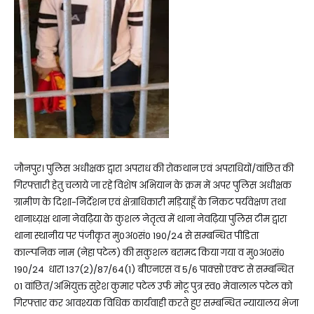
जौनपुर। पुलिस अधीक्षक द्वारा अपराध की रोकथान एवं अपराधियों/वांछित की
गिरफ्तारी हेतु चलाये जा रहे विशेष अभियान के क्रम में अपर पुलिस अधीक्षक
ग्रामीण के दिशा-निर्देशन एवं क्षेत्राधिकारी मड़ियाहूँ के निकट पर्यवेक्षण तथा
थानाध्य़क्ष थाना नेवढ़िया के कुशल नेतृत्व में थाना नेवढ़िया पुलिस टीम द्वारा
थाना स्थानीय पर पंजीकृत मु0अ0सं0 190/24 से सम्बन्धित पीडिता
काल्पनिक नाम (नेहा पटेल) की सकुशल बरामद किया गया व मु0अ0सं0
190/24 धारा 137(2)/87/64(1) बीएनएस व 5/6 पाक्सो एक्ट से सम्बन्धित
01 वांछित/अभियुक्त सुरेश कुमार पटेल उर्फ मोटू पुत्र स्व0 मेवालाल पटेल को
गिरफ्तार कर आवश्यक विधिक कार्यवाही करते हुए सम्बन्धित न्यायालय भेजा