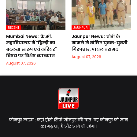
RECENT
JAUNPUR
Mumbai News : के.सी.
Jaunpur News : चोरी के
महाविद्यालय में "हिन्दी का
मामले में वांछित युवक-युवती
बदलता स्वरूप एवं करियर"
गिरफ्तार, पायल बरामद
विषय पर विशेष व्याख्यान
August 07, 2026
August 07, 2026
जौनपुर लाइव : जहां होती सिर्फ जौनपुर की बात। वह जौनपुर जो ज्ञान
का गढ़ था, है और आगे भी रहेगा।