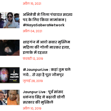
अप्रैल 15, 2021
अभिनेत्री ने जिला पंचायत सदस्य
पद के लिए किया नामांकन |
#NayaSaberaNetwork
अप्रैल 04, 2021
शाहगंज में आटो सवार मुस्लिम
महिला की गोली मारकर हत्या,
इलाके में दहशत
फ़रवरी 12, 2019
#JaunpurLive : कहां तुम चले
गये... रो रहा है पूरा जौनपुर
जुलाई 28, 2019
Jaunpur Live : पूर्व सांसद
धनंजय सिंह ने बढ़ायी योगी
सरकार की मुश्किलें
अप्रैल 10, 2019