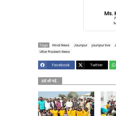
Ms.
M
Tags
Hindi News
Jaunpur
jaunpur live
Uttar Pradesh News
Facebook
Twitter
इसे भी पढ़ें...