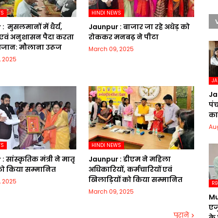
WS
HINDI NEWS
​ मुसलमानों में धैर्य,
Jaunpur :​ बाजार जा रहे अधेड़ को
एवं अनुशासन पैदा करता
रोककर मनबढ़ ने पीटा
रमजान: मौलाना उरूज
March 09, 2025
, 2025
J
Ja
पं
का 
Au
WS
HINDI NEWS
 सांस्कृतिक मंत्री ने मातृ
Jaunpur :​ डीएम ने महिला
 को किया सम्मानित
अधिकारियों, कर्मचारियों एवं
खिलाड़ियों को किया सम्मानित
, 2025
RE
March 09, 2025
Mu
एज
पुराने
के