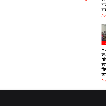
हरि
सम
Au
RE
Mu
के.
"ह
स्
वि
व्
Au