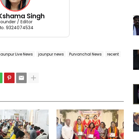
 Kshama Singh
Founder / Editor
o. 9324074534
Jaunpur Live News
jaunpur news
Purvanchal News
recent