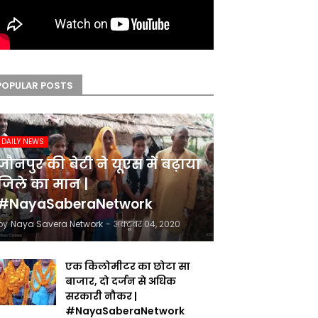
POPULAR POSTS
DAILY NEWS
जौनपुर की बेटी ने यूएस में बढ़ाया
जिले का मान |
#NayaSaberaNetwork
by
Naya Savera Network
-
अक्टूबर 04, 2020
एक किलोमीटर का छोटा सा
बाजार, दो दर्जन से अधिक
सरकारी नौकर |
#NayaSaberaNetwork