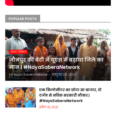
POPULAR POSTS
DAILY NEWS
जौनपुर की बेटी ने यूएस में बढ़ाया जिले का
मान | #NayaSaberaNetwork
by
Naya Savera Network
-
अक्टूबर 04, 2020
एक किलोमीटर का छोटा सा बाजार, दो
दर्जन से अधिक सरकारी नौकर |
#NayaSaberaNetwork
अप्रैल 15, 2021