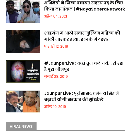
अभिनेत्री ने जिला पंचायत सदस्य पद के लिए
किया नामांकन | #NayaSaberaNetwork
अप्रैल 04, 2021
शाहगंज में आटो सवार मुस्लिम महिला की
गोली मारकर हत्या, इलाके में दहशत
फ़रवरी 12, 2019
#JaunpurLive : कहां तुम चले गये... रो रहा
है पूरा जौनपुर
जुलाई 28, 2019
Jaunpur Live : पूर्व सांसद धनंजय सिंह ने
बढ़ायी योगी सरकार की मुश्किलें
अप्रैल 10, 2019
VIRAL NEWS