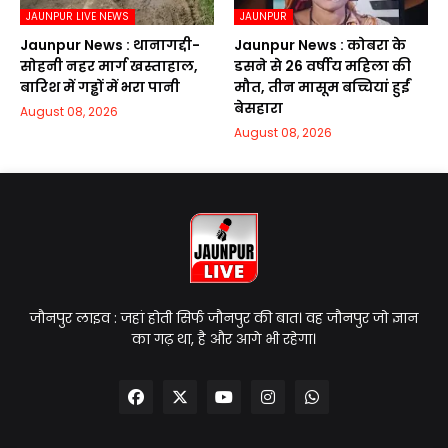
JAUNPUR LIVE NEWS
JAUNPUR
Jaunpur News : थानागद्दी-
Jaunpur News : कोबरा के
सोहनी नहर मार्ग खस्ताहाल,
डसने से 26 वर्षीय महिला की
बारिश में गड्ढों में भरा पानी
मौत, तीन मासूम बच्चियां हुईं
बेसहारा
August 08, 2026
August 08, 2026
जौनपुर लाइव : जहां होती सिर्फ जौनपुर की बात। वह जौनपुर जो ज्ञान
का गढ़ था, है और आगे भी रहेगा।