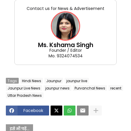
Contact us for News & Advertisement
Ms. Kshama Singh
Founder / Editor
Mo. 9324074534
Tags
Hindi News
Jaunpur
jaunpur live
Jaunpur Live News
jaunpur news
Purvanchal News
recent
Uttar Pradesh News
Facebook
इसे भी पढ़ें...