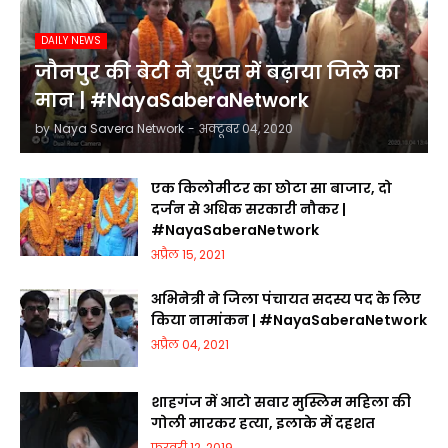
DAILY NEWS
जौनपुर की बेटी ने यूएस में बढ़ाया जिले का
मान | #NayaSaberaNetwork
by
Naya Savera Network
-
अक्टूबर 04, 2020
एक किलोमीटर का छोटा सा बाजार, दो
दर्जन से अधिक सरकारी नौकर |
#NayaSaberaNetwork
अप्रैल 15, 2021
अभिनेत्री ने जिला पंचायत सदस्य पद के लिए
किया नामांकन | #NayaSaberaNetwork
अप्रैल 04, 2021
शाहगंज में आटो सवार मुस्लिम महिला की
गोली मारकर हत्या, इलाके में दहशत
फ़रवरी 12, 2019