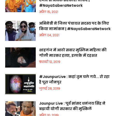
दर्जन से अधिक सरकारी नौकर |
#NayaSaberaNetwork
अप्रैल 15, 2021
अभिनेत्री ने जिला पंचायत सदस्य पद के लिए
किया नामांकन | #NayaSaberaNetwork
अप्रैल 04, 2021
शाहगंज में आटो सवार मुस्लिम महिला की
गोली मारकर हत्या, इलाके में दहशत
फ़रवरी 12, 2019
#JaunpurLive : कहां तुम चले गये... रो रहा
है पूरा जौनपुर
जुलाई 28, 2019
Jaunpur Live : पूर्व सांसद धनंजय सिंह ने
बढ़ायी योगी सरकार की मुश्किलें
अप्रैल 10, 2019