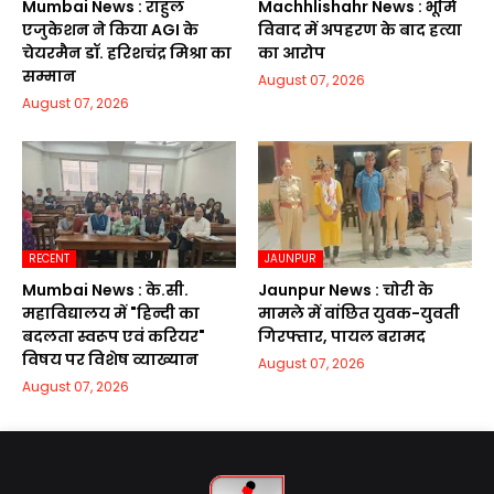
Mumbai News : राहुल
Machhlishahr News : भूमि
एजुकेशन ने किया AGI के
विवाद में अपहरण के बाद हत्या
चेयरमैन डॉ. हरिशचंद्र मिश्रा का
का आरोप
सम्मान
August 07, 2026
August 07, 2026
RECENT
JAUNPUR
Mumbai News : के.सी.
Jaunpur News : चोरी के
महाविद्यालय में "हिन्दी का
मामले में वांछित युवक-युवती
बदलता स्वरूप एवं करियर"
गिरफ्तार, पायल बरामद
विषय पर विशेष व्याख्यान
August 07, 2026
August 07, 2026