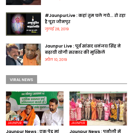
#JaunpurLive : कहां तुम चले गये... रो रहा
है पूरा जौनपुर
जुलाई 28, 2019
Jaunpur Live : पूर्व सांसद धनंजय सिंह ने
बढ़ायी योगी सरकार की मुश्किलें
अप्रैल 10, 2019
VIRAL NEWS
JAUNPUR
JAUNPUR
Jaunpur News : एक पेड़ मां
Jaunpur News : पनौली में