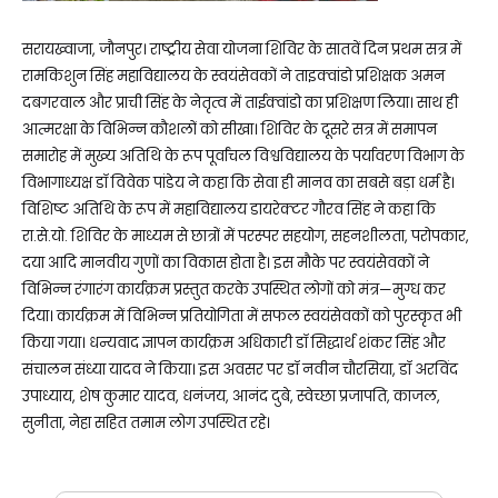
सरायख्वाजा, जौनपुर। राष्ट्रीय सेवा योजना शिविर के सातवें दिन प्रथम सत्र में
रामकिशुन सिंह महाविद्यालय के स्वयंसेवकों ने ताइक्वांडो प्रशिक्षक अमन
दबगरवाल और प्राची सिंह के नेतृत्व में ताईक्वांडो का प्रशिक्षण लिया। साथ ही
आत्मरक्षा के विभिन्न कौशलों को सीखा। शिविर के दूसरे सत्र में समापन
समारोह में मुख्य अतिथि के रूप पूर्वांचल विश्वविद्यालय के पर्यावरण विभाग के
विभागाध्यक्ष डॉ विवेक पांडेय ने कहा कि सेवा ही मानव का सबसे बड़ा धर्म है।
विशिष्ट अतिथि के रूप में महाविद्यालय डायरेक्टर गौरव सिंह ने कहा कि
रा.से.यो. शिविर के माध्यम से छात्रों में परस्पर सहयोग, सहनशीलता, परोपकार,
दया आदि मानवीय गुणों का विकास होता है। इस मौके पर स्वयंसेवकों ने
विभिन्न रंगारंग कार्यक्रम प्रस्तुत करके उपस्थित लोगों को मंत्र—मुग्ध कर
दिया। कार्यक्रम में विभिन्न प्रतियोगिता में सफल स्वयंसेवकों को पुरस्कृत भी
किया गया। धन्यवाद ज्ञापन कार्यक्रम अधिकारी डॉ सिद्धार्थ शंकर सिंह और
संचालन संध्या यादव ने किया। इस अवसर पर डॉ नवीन चौरसिया, डॉ अरविंद
उपाध्याय, शेष कुमार यादव, धनंजय, आनंद दुबे, स्वेच्छा प्रजापति, काजल,
सुनीता, नेहा सहित तमाम लोग उपस्थित रहे।