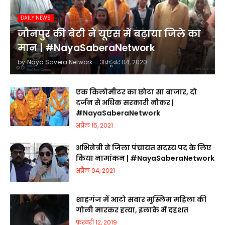
DAILY NEWS
जौनपुर की बेटी ने यूएस में बढ़ाया जिले का
मान | #NayaSaberaNetwork
by
Naya Savera Network
-
अक्टूबर 04, 2020
एक किलोमीटर का छोटा सा बाजार, दो
दर्जन से अधिक सरकारी नौकर |
#NayaSaberaNetwork
अप्रैल 15, 2021
अभिनेत्री ने जिला पंचायत सदस्य पद के लिए
किया नामांकन | #NayaSaberaNetwork
अप्रैल 04, 2021
शाहगंज में आटो सवार मुस्लिम महिला की
गोली मारकर हत्या, इलाके में दहशत
फ़रवरी 12, 2019