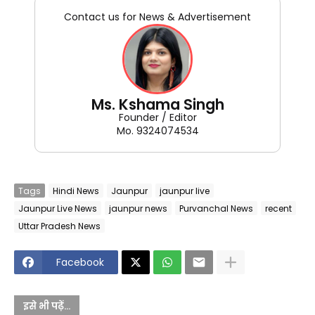
Contact us for News & Advertisement
Ms. Kshama Singh
Founder / Editor
Mo. 9324074534
Tags
Hindi News
Jaunpur
jaunpur live
Jaunpur Live News
jaunpur news
Purvanchal News
recent
Uttar Pradesh News
Facebook
इसे भी पढ़ें...