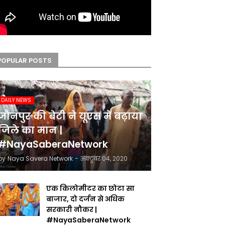
POPULAR POSTS
DAILY NEWS
जौनपुर की बेटी ने यूएस में बढ़ाया
जिले का मान |
#NayaSaberaNetwork
by
Naya Savera Network
-
अक्टूबर 04, 2020
एक किलोमीटर का छोटा सा
बाजार, दो दर्जन से अधिक
सरकारी नौकर |
#NayaSaberaNetwork