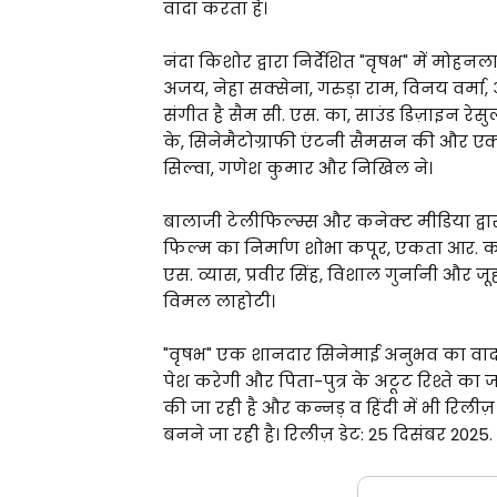
वादा करता है।
नंदा किशोर द्वारा निर्देशित "वृषभ" में मो
अजय, नेहा सक्सेना, गरुड़ा राम, विनय वर्मा, 
संगीत है सैम सी. एस. का, साउंड डिज़ाइन रेसु
के, सिनेमैटोग्राफी एंटनी सैमसन की और एक
सिल्वा, गणेश कुमार और निखिल ने।
बालाजी टेलीफिल्म्स और कनेक्ट मीडिया द्वारा
फिल्म का निर्माण शोभा कपूर, एकता आर. कपूर
एस. व्यास, प्रवीर सिंह, विशाल गुर्नानी और जू
विमल लाहोटी।
"वृषभ" एक शानदार सिनेमाई अनुभव का वादा क
पेश करेगी और पिता-पुत्र के अटूट रिश्ते 
की जा रही है और कन्नड़ व हिंदी में भी रिली
बनने जा रही है। रिलीज़ डेट: 25 दिसंबर 2025.