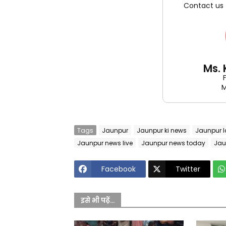
Contact us 
Ms.
M
Tags
Jaunpur
Jaunpur ki news
Jaunpur l
Jaunpur news live
Jaunpur news today
Jau
Facebook
Twitter
इसे भी पढ़ें...