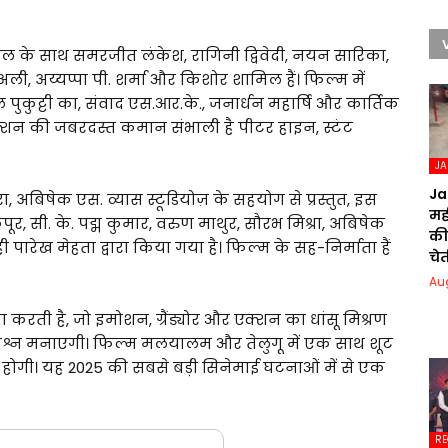
हनलाल के साथ समरजीत लंकेश, रागिनी द्विवेदी, नयन सारिका,
अली, अय्यप्पा पी. शर्मा और किशोर शामिल हैं। फिल्म में
ल पुकुट्टी का, संवाद एस.आर.के., जनार्धन महार्षि और कार्तिक
्शन की जबरदस्त कमान संभाली है पीटर हाइन, स्टंट
J
Ja
, अबिषेक एस. व्यास स्टूडियोज़ के सहयोग से प्रस्तुत, इस
मही
, सी. के. पद्म कुमार, वरुण माथुर, सौरभ मिश्रा, अबिषेक
की
ही पारेख मेहता द्वारा किया गया है। फिल्म के सह-निर्माता हैं
चेत
Au
रती है, जो इमोशन, ग्रैंड्योर और एक्शन का धांसू मिश्रण
का जश्न मनाएगी। फिल्म मलयालम और तेलुगू में एक साथ शूट
ज़ होगी। यह 2025 की सबसे बड़ी सिनेमाई घटनाओं में से एक
RE