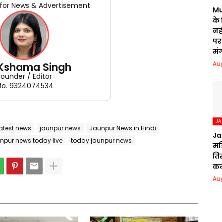
for News & Advertisement
Mu
के
नही
पर 
मं
Au
 Kshama Singh
Founder / Editor
o. 9324074534
J
atest news
jaunpur news
Jaunpur News in Hindi
Ja
npur news today live
today jaunpur news
मह
ति
क
Au