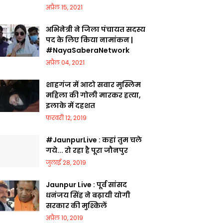
अप्रैल 15, 2021
अभिनेत्री ने जिला पंचायत सदस्य
पद के लिए किया नामांकन |
#NayaSaberaNetwork
अप्रैल 04, 2021
शाहगंज में आटो सवार मुस्लिम
महिला की गोली मारकर हत्या,
इलाके में दहशत
फ़रवरी 12, 2019
#JaunpurLive : कहां तुम चले
गये... रो रहा है पूरा जौनपुर
जुलाई 28, 2019
Jaunpur Live : पूर्व सांसद
धनंजय सिंह ने बढ़ायी योगी
सरकार की मुश्किलें
अप्रैल 10, 2019