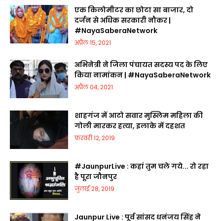
एक किलोमीटर का छोटा सा बाजार, दो
दर्जन से अधिक सरकारी नौकर |
#NayaSaberaNetwork
अप्रैल 15, 2021
अभिनेत्री ने जिला पंचायत सदस्य पद के लिए
किया नामांकन | #NayaSaberaNetwork
अप्रैल 04, 2021
शाहगंज में आटो सवार मुस्लिम महिला की
गोली मारकर हत्या, इलाके में दहशत
फ़रवरी 12, 2019
#JaunpurLive : कहां तुम चले गये... रो रहा
है पूरा जौनपुर
जुलाई 28, 2019
Jaunpur Live : पूर्व सांसद धनंजय सिंह ने