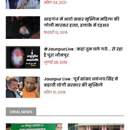
अप्रैल 04, 2021
शाहगंज में आटो सवार मुस्लिम महिला की
गोली मारकर हत्या, इलाके में दहशत
फ़रवरी 12, 2019
#JaunpurLive : कहां तुम चले गये... रो रहा
है पूरा जौनपुर
जुलाई 28, 2019
Jaunpur Live : पूर्व सांसद धनंजय सिंह ने
बढ़ायी योगी सरकार की मुश्किलें
अप्रैल 10, 2019
VIRAL NEWS