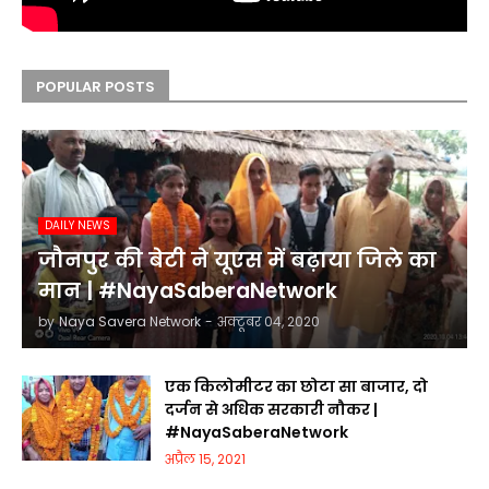
POPULAR POSTS
DAILY NEWS
जौनपुर की बेटी ने यूएस में बढ़ाया जिले का
मान | #NayaSaberaNetwork
by
Naya Savera Network
-
अक्टूबर 04, 2020
एक किलोमीटर का छोटा सा बाजार, दो
दर्जन से अधिक सरकारी नौकर |
#NayaSaberaNetwork
अप्रैल 15, 2021