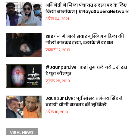
अभिनेत्री ने जिला पंचायत सदस्य पद के लिए
किया नामांकन | #NayaSaberaNetwork
अप्रैल 04, 2021
शाहगंज में आटो सवार मुस्लिम महिला की
गोली मारकर हत्या, इलाके में दहशत
फ़रवरी 12, 2019
#JaunpurLive : कहां तुम चले गये... रो रहा
है पूरा जौनपुर
जुलाई 28, 2019
Jaunpur Live : पूर्व सांसद धनंजय सिंह ने
बढ़ायी योगी सरकार की मुश्किलें
अप्रैल 10, 2019
VIRAL NEWS