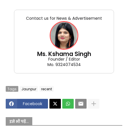
Contact us for News & Advertisement
Ms. Kshama Singh
Founder / Editor
Mo. 9324074534
Tags
Jaunpur
recent
Facebook
इसे भी पढ़ें...