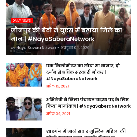
DAILY NEWS
जौनपुर की बेटी ने यूएस में बढ़ाया जिले का
मान | #NayaSaberaNetwork
by
Naya Savera Network
-
अक्टूबर 04, 2020
एक किलोमीटर का छोटा सा बाजार, दो
दर्जन से अधिक सरकारी नौकर |
#NayaSaberaNetwork
अप्रैल 15, 2021
अभिनेत्री ने जिला पंचायत सदस्य पद के लिए
किया नामांकन | #NayaSaberaNetwork
अप्रैल 04, 2021
शाहगंज में आटो सवार मुस्लिम महिला की