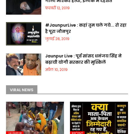
गोली मारकर हत्या, इलाके में दहशत
फ़रवरी 12, 2019
#JaunpurLive : कहां तुम चले गये... रो रहा
है पूरा जौनपुर
जुलाई 28, 2019
Jaunpur Live : पूर्व सांसद धनंजय सिंह ने
बढ़ायी योगी सरकार की मुश्किलें
अप्रैल 10, 2019
VIRAL NEWS
JAUNPUR
RECENT