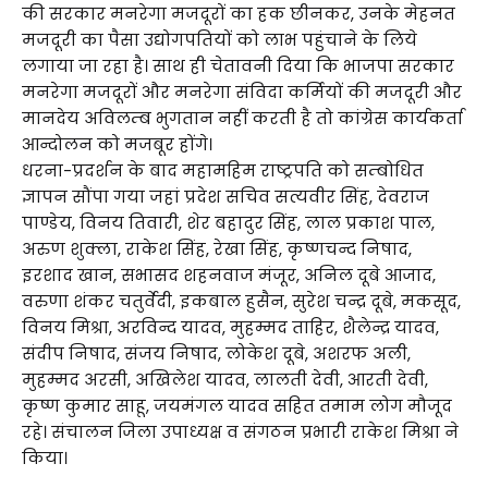
की सरकार मनरेगा मजदूरों का हक छीनकर, उनके मेहनत
मजदूरी का पैसा उद्योगपतियों को लाभ पहुंचाने के लिये
लगाया जा रहा है। साथ ही चेतावनी दिया कि भाजपा सरकार
मनरेगा मजदूरों और मनरेगा संविदा कर्मियों की मजदूरी और
मानदेय अविलम्ब भुगतान नहीं करती है तो कांग्रेस कार्यकर्ता
आन्दोलन को मजबूर होंगे।
धरना-प्रदर्शन के बाद महामहिम राष्ट्रपति को सम्बोधित
ज्ञापन सौंपा गया जहां प्रदेश सचिव सत्यवीर सिंह, देवराज
पाण्डेय, विनय तिवारी, शेर बहादुर सिंह, लाल प्रकाश पाल,
अरुण शुक्ला, राकेश सिंह, रेखा सिंह, कृष्णचन्द निषाद,
इरशाद खान, सभासद शहनवाज मंजूर, अनिल दूबे आजाद,
वरुणा शंकर चतुर्वेदी, इकबाल हुसैन, सुरेश चन्द्र दूबे, मकसूद,
विनय मिश्रा, अरविन्द यादव, मुहम्मद ताहिर, शैलेन्द्र यादव,
संदीप निषाद, संजय निषाद, लोकेश दूबे, अशरफ अली,
मुहम्मद अरसी, अखिलेश यादव, लालती देवी, आरती देवी,
कृष्ण कुमार साहू, जयमंगल यादव सहित तमाम लोग मौजूद
रहे। संचालन जिला उपाध्यक्ष व संगठन प्रभारी राकेश मिश्रा ने
किया।