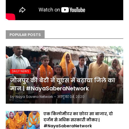
POPULAR POSTS
DAILY NEWS
जौनपुर की बेटी ने यूएस में बढ़ाया जिले का
मान | #NayaSaberaNetwork
by
Naya Savera Network
-
अक्टूबर 04, 2020
एक किलोमीटर का छोटा सा बाजार, दो
दर्जन से अधिक सरकारी नौकर |
#NayaSaberaNetwork