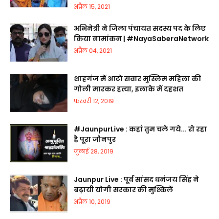
अप्रैल 15, 2021
अभिनेत्री ने जिला पंचायत सदस्य पद के लिए
किया नामांकन | #NayaSaberaNetwork
अप्रैल 04, 2021
शाहगंज में आटो सवार मुस्लिम महिला की
गोली मारकर हत्या, इलाके में दहशत
फ़रवरी 12, 2019
#JaunpurLive : कहां तुम चले गये... रो रहा
है पूरा जौनपुर
जुलाई 28, 2019
Jaunpur Live : पूर्व सांसद धनंजय सिंह ने
बढ़ायी योगी सरकार की मुश्किलें
अप्रैल 10, 2019