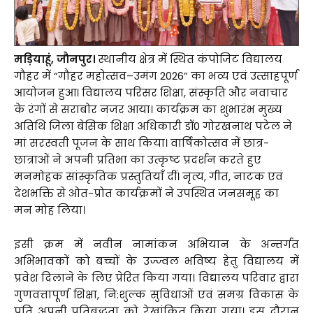
मड़ियाहूं, जौनपुर।
स्थानीय क्षेत्र में स्थित कंपोजिट विद्यालय
गौहर में “गौहर महोत्सव–उमंग 2026” का भव्य एवं उत्साहपूर्ण
आयोजन हुआ। विद्यालय परिसर शिक्षा, संस्कृति और नवाचार
के रंगों से सराबोर नजर आया। कार्यक्रम का शुभारंभ मुख्य
अतिथि जिला बेसिक शिक्षा अधिकारी डॉ0 गोरखनाथ पटेल ने
मां सरस्वती पूजन के साथ किया। वार्षिकोत्सव में छात्र-
छात्राओं ने अपनी प्रतिभा का उत्कृष्ट प्रदर्शन करते हुए
मनमोहक सांस्कृतिक प्रस्तुतियाँ दीं। नृत्य, गीत, नाटक एवं
देशभक्ति से ओत-प्रोत कार्यक्रमों ने उपस्थित जनसमूह का
मन मोह लिया।
इसी क्रम में नवीन नामांकन अभियान के अन्तर्गत
अभिभावकों को बच्चों के उज्ज्वल भविष्य हेतु विद्यालय में
प्रवेश दिलाने के लिए प्रेरित किया गया। विद्यालय परिवार द्वारा
गुणवत्तापूर्ण शिक्षा, नि:शुल्क सुविधाओं एवं समग्र विकास के
प्रति अपनी प्रतिबद्धता को रेखांकित किया गया। इस दौरान