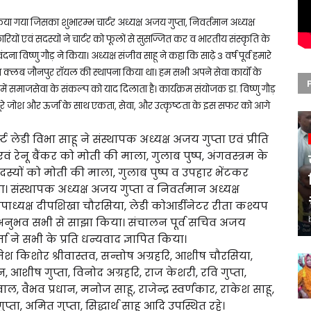
या गया जिसका शुभारम्भ चार्टर अध्यक्ष अजय गुप्ता, निवर्तमान अध्यक्ष
ियों एवं सदस्यों ने चार्टर को फूलों से सुसज्जित कर व भारतीय संस्कृति के
विष्णु गौड़ ने किया। अध्यक्ष संजीव साहू ने कहा कि साढ़े 3 वर्ष पूर्व हमारे
 क्लब जौनपुर राॅयल की स्थापना किया था। हम सभी अपने सेवा कार्यों के
 हमें समाजसेवा के संकल्प को याद दिलाता है। कार्यक्रम संयोजक डा. विष्णु गौड़
 पूरे जोश और ऊर्जा के साथ एकता, सेवा, और उत्कृष्टता के इस सफर को आगे
ट लेडी विभा साहू ने संस्थापक अध्यक्ष अजय गुप्ता एवं प्रीति
वं रेनू बैंकर को मोती की माला, गुलाब पुष्प, अंगवस्त्रम के
दस्यों को मोती की माला, गुलाब पुष्प व उपहार भेंटकर
संस्थापक अध्यक्ष अजय गुप्ता व निवर्तमान अध्यक्ष
उपाध्यक्ष दीपशिखा चौरसिया, लेडी कोआर्डीनेटर रीता कश्यप
ने अनुभव सभी से साझा किया। संचालन पूर्व सचिव अजय
 ने सभी के प्रति धन्यवाद ज्ञापित किया।
श किशोर श्रीवास्तव, सन्तोष अग्रहरि, आशीष चौरसिया,
 आशीष गुप्ता, विनोद अग्रहरि, राज केशरी, रवि गुप्ता,
, वैभव प्रधान, मनोज साहू, राजेन्द्र स्वर्णकार, राकेश साहू,
गुप्ता, अमित गुप्ता, सिद्धार्थ साहू आदि उपस्थित रहे।