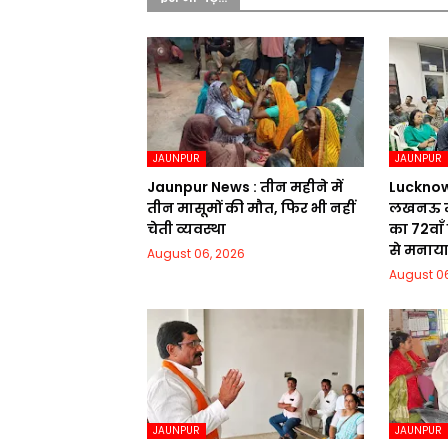
JAUNPUR
JAUNPUR
Jaunpur News : तीन महीने में
Lucknow Ne
तीन मासूमों की मौत, फिर भी नहीं
लखनऊ मे
चेती व्यवस्था
का 72वाॅं
से मनाय
August 06, 2026
August 06
JAUNPUR
JAUNPUR