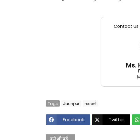
Contact us 
Ms.
M
Tags
Jaunpur
recent
Facebook
Twitter
इसे भी पढ़ें...