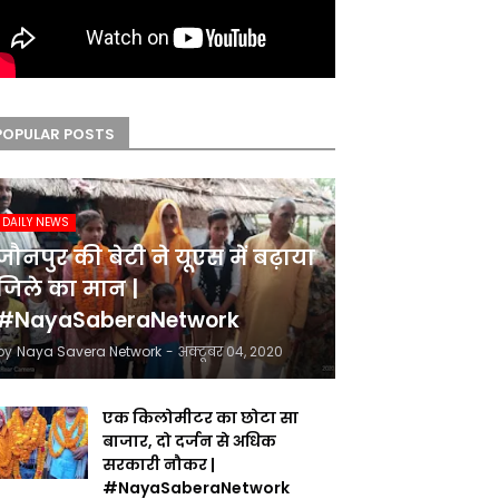
POPULAR POSTS
DAILY NEWS
जौनपुर की बेटी ने यूएस में बढ़ाया
जिले का मान |
#NayaSaberaNetwork
by
Naya Savera Network
-
अक्टूबर 04, 2020
एक किलोमीटर का छोटा सा
बाजार, दो दर्जन से अधिक
सरकारी नौकर |
#NayaSaberaNetwork