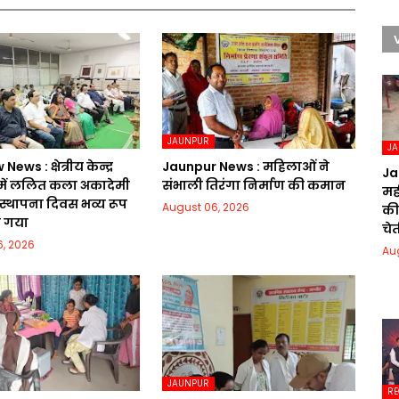
JAUNPUR
J
ws : क्षेत्रीय केन्द्र
Jaunpur News : महिलाओं ने
Ja
ं ललित कला अकादेमी
संभाली तिरंगा निर्माण की कमान
मही
 स्थापना दिवस भव्य रूप
August 06, 2026
की
ा गया
चेत
, 2026
Au
JAUNPUR
RE