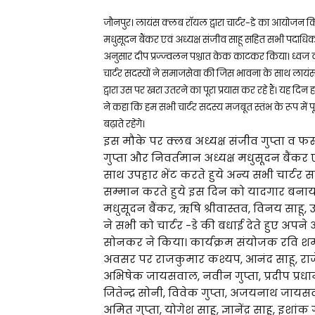
जौनपुर। लायंस क्लब राॅयल द्वारा चार्टर-डे का आयोजन कि
मधुसूदन बैंकर एवं अध्यक्ष संजीव साहू सहित सभी पदाधिकार
अनुसार दीप प्रज्ज्वलन पश्चात केक काटकर किया। ध्वज वंदना 
चार्टर सदस्यों ने समाजसेवा की जिस भावना के साथ लायंस
द्वारा उस पर खरा उतरने का पूरा प्रयास कर रहे हैं। यह दिन
ने कहा कि हम सभी चार्टर सदस्य मजबूत स्तंभ के रूप में
बढ़ाते रहेंगे।
इस मौके पर क्लब अध्यक्ष संजीव गुप्ता व फर्स्
गुप्ता और निवर्तमान अध्यक्ष मधुसूदन बैंकर ए
साथ उपहार भेंट करते हुये अन्य सभी चार्टर स
सम्मान करते हुये इस दिन को यादगार बनाया। 
मधुसूदन बैंकर, ऋषि श्रीवास्तव, विनय साहू, 
ने सभी को चार्टर -डे की बधाई देते हुए अप
सोनकर ने किया। कार्यक्रम संयोजक रवि शर्मा
अवसर पर राजकुमार कश्यप, आनंद साहू, राजे
अभिषेक जायसवाल, नवीन गुप्ता, प्रदीप प्रधान,
जितेन्द्र सोनी, विवेक गुप्ता, अजयनाथ जायसवाल
अमित गुप्ता, योगेश साहू, ज्ञानेंद्र साहू, इशांक 