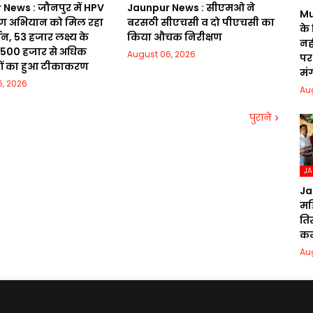
News : जौनपुर में HPV
Jaunpur News : सीएमओ ने
Mu
 अभियान को मिल रहा
बरसठी सीएचसी व दो पीएचसी का
के
, 53 हजार लक्ष्य के
किया औचक निरीक्षण
नही
23500 हजार से अधिक
August 06, 2026
पर 
ों का हुआ टीकाकरण
मं
, 2026
Au
पुराने
J
Ja
मह
ति
क
Au