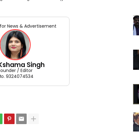
for News & Advertisement
 Kshama Singh
Founder / Editor
o. 9324074534