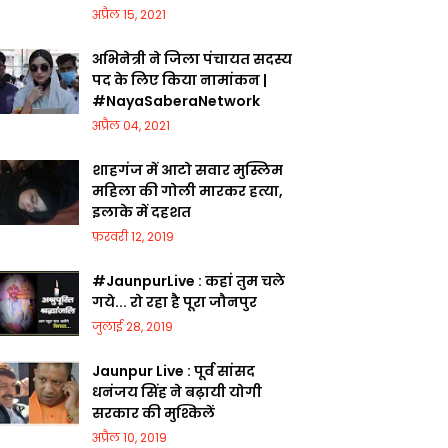
अप्रैल 15, 2021
अभिनेत्री ने जिला पंचायत सदस्य
पद के लिए किया नामांकन |
#NayaSaberaNetwork
अप्रैल 04, 2021
शाहगंज में आटो सवार मुस्लिम
महिला की गोली मारकर हत्या,
इलाके में दहशत
फ़रवरी 12, 2019
#JaunpurLive : कहां तुम चले
गये... रो रहा है पूरा जौनपुर
जुलाई 28, 2019
Jaunpur Live : पूर्व सांसद
धनंजय सिंह ने बढ़ायी योगी
सरकार की मुश्किलें
अप्रैल 10, 2019