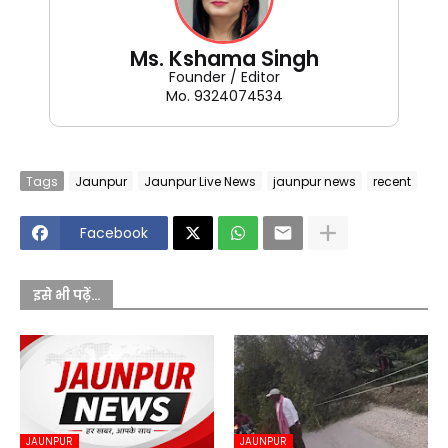
Ms. Kshama Singh
Founder / Editor
Mo. 9324074534
Tags
Jaunpur
Jaunpur Live News
jaunpur news
recent
Facebook
इसे भी पढ़ें...
JAUNPUR
JAUNPUR