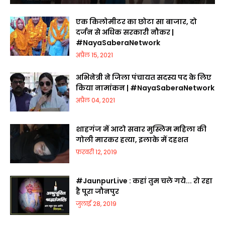
एक किलोमीटर का छोटा सा बाजार, दो
दर्जन से अधिक सरकारी नौकर |
#NayaSaberaNetwork
अप्रैल 15, 2021
अभिनेत्री ने जिला पंचायत सदस्य पद के लिए
किया नामांकन | #NayaSaberaNetwork
अप्रैल 04, 2021
शाहगंज में आटो सवार मुस्लिम महिला की
गोली मारकर हत्या, इलाके में दहशत
फ़रवरी 12, 2019
#JaunpurLive : कहां तुम चले गये... रो रहा
है पूरा जौनपुर
जुलाई 28, 2019