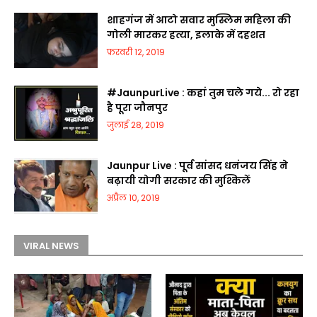
शाहगंज में आटो सवार मुस्लिम महिला की
गोली मारकर हत्या, इलाके में दहशत
फ़रवरी 12, 2019
#JaunpurLive : कहां तुम चले गये... रो रहा
है पूरा जौनपुर
जुलाई 28, 2019
Jaunpur Live : पूर्व सांसद धनंजय सिंह ने
बढ़ायी योगी सरकार की मुश्किलें
अप्रैल 10, 2019
VIRAL NEWS