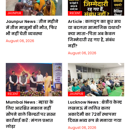
JAUNPUR
RECENT
Jaunpur News : तीन महीने
Article : कलयुग का क्रूर सच
में तीन मासूमों की मौत, फिर
या बदलता सामाजिक यथार्थ?
भी नहीं चेती व्यवस्था
क्या माता-पिता अब केवल
जिम्मेदारी रह गए हैं, संबंध
August 06, 2026
नहीं?
August 06, 2026
RECENT
JAUNPUR
Mumbai News : म्हाडा के
Lucknow News : क्षेत्रीय केन्द्र
लिए आरक्षित मकान नहीं
लखनऊ में ललित कला
सौंपने वाले बिल्डरों पर सख्त
अकादेमी का 72वाॅं स्थापना
कार्रवाई करें : मंगल प्रभात
दिवस भव्य रूप से मनाया गया
लोढ़ा
August 06, 2026