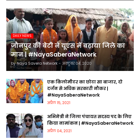
DAILY NEWS
जौनपुर की बेटी ने यूएस में बढ़ाया जिले का
मान | #NayaSaberaNetwork
by
Naya Savera Network
-
अक्टूबर 04, 2020
एक किलोमीटर का छोटा सा बाजार, दो
दर्जन से अधिक सरकारी नौकर |
#NayaSaberaNetwork
अप्रैल 15, 2021
अभिनेत्री ने जिला पंचायत सदस्य पद के लिए
किया नामांकन | #NayaSaberaNetwork
अप्रैल 04, 2021