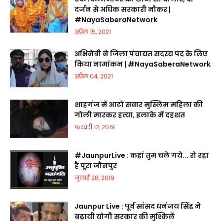
दर्जन से अधिक सरकारी नौकर |
#NayaSaberaNetwork
अप्रैल 15, 2021
अभिनेत्री ने जिला पंचायत सदस्य पद के लिए
किया नामांकन | #NayaSaberaNetwork
अप्रैल 04, 2021
शाहगंज में आटो सवार मुस्लिम महिला की
गोली मारकर हत्या, इलाके में दहशत
फ़रवरी 12, 2019
#JaunpurLive : कहां तुम चले गये... रो रहा
है पूरा जौनपुर
जुलाई 28, 2019
Jaunpur Live : पूर्व सांसद धनंजय सिंह ने
बढ़ायी योगी सरकार की मुश्किलें