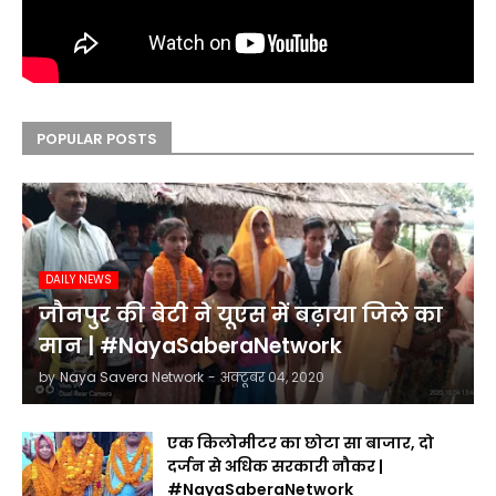
POPULAR POSTS
DAILY NEWS
जौनपुर की बेटी ने यूएस में बढ़ाया जिले का
मान | #NayaSaberaNetwork
by
Naya Savera Network
-
अक्टूबर 04, 2020
एक किलोमीटर का छोटा सा बाजार, दो
दर्जन से अधिक सरकारी नौकर |
#NayaSaberaNetwork