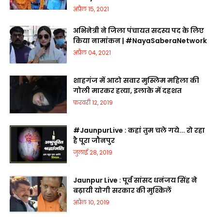
अप्रैल 15, 2021
अभिनेत्री ने जिला पंचायत सदस्य पद के लिए
किया नामांकन | #NayaSaberaNetwork
अप्रैल 04, 2021
शाहगंज में आटो सवार मुस्लिम महिला की
गोली मारकर हत्या, इलाके में दहशत
फ़रवरी 12, 2019
#JaunpurLive : कहां तुम चले गये... रो रहा
है पूरा जौनपुर
जुलाई 28, 2019
Jaunpur Live : पूर्व सांसद धनंजय सिंह ने
बढ़ायी योगी सरकार की मुश्किलें
अप्रैल 10, 2019