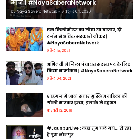
मान | #NayaSaberaNetwork
by
Naya Savera Network
-
अक्टूबर 04, 2020
एक किलोमीटर का छोटा सा बाजार, दो
दर्जन से अधिक सरकारी नौकर |
#NayaSaberaNetwork
अप्रैल 15, 2021
अभिनेत्री ने जिला पंचायत सदस्य पद के लिए
किया नामांकन | #NayaSaberaNetwork
अप्रैल 04, 2021
शाहगंज में आटो सवार मुस्लिम महिला की
गोली मारकर हत्या, इलाके में दहशत
फ़रवरी 12, 2019
#JaunpurLive : कहां तुम चले गये... रो रहा
है पूरा जौनपुर