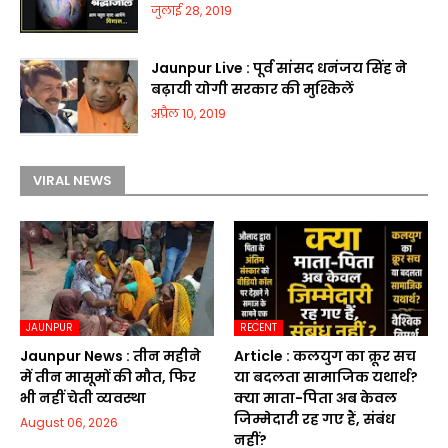
जुलाई 28, 2019
Jaunpur Live : पूर्व सांसद धनंजय सिंह ने
बढ़ायी योगी सरकार की मुश्किलें
अप्रैल 10, 2019
VIRAL NEWS
JAUNPUR
RECENT
Jaunpur News : तीन महीने
Article : कलयुग का क्रूर सच
में तीन मासूमों की मौत, फिर
या बदलता सामाजिक यथार्थ?
भी नहीं चेती व्यवस्था
क्या माता-पिता अब केवल
जिम्मेदारी रह गए हैं, संबंध
August 06, 2026
नहीं?