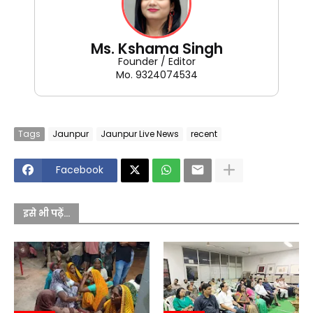
Ms. Kshama Singh
Founder / Editor
Mo. 9324074534
Tags
Jaunpur
Jaunpur Live News
recent
Facebook
इसे भी पढ़ें...