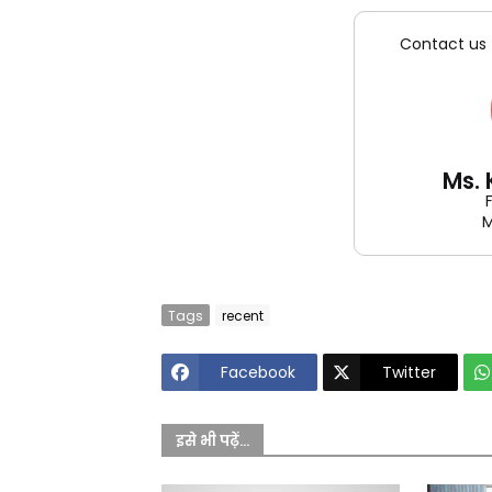
Contact us 
Ms.
M
Tags
recent
Facebook
Twitter
इसे भी पढ़ें...