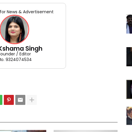
for News & Advertisement
 Kshama Singh
Founder / Editor
o. 9324074534