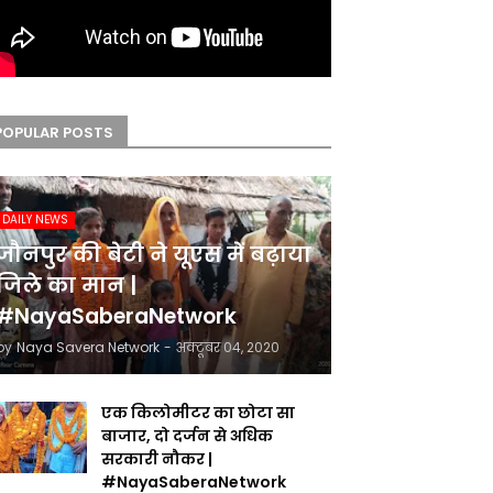
POPULAR POSTS
DAILY NEWS
जौनपुर की बेटी ने यूएस में बढ़ाया
जिले का मान |
#NayaSaberaNetwork
by
Naya Savera Network
-
अक्टूबर 04, 2020
एक किलोमीटर का छोटा सा
बाजार, दो दर्जन से अधिक
सरकारी नौकर |
#NayaSaberaNetwork