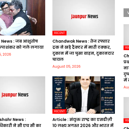
RECENT
News : जब आशुतोष
Chandwak News : तेज रफ्तार
कृपाशंकर को गले लगाया
ट्रक ने खड़े ट्रैक्टर में मारी टक्कर,
RE
दुकान में जा घुसा वाहन, दुकानदार
, 2026
Ch
घायल
प्
August 05, 2026
ना
दु
में
Au
RECENT
shahr News :
Article : संयुक्त राष्ट्र का एसडीज़ी
RE
िकारी ने सी एच सी का
10 लक्ष्य अगस्त 2026 और भारत में
Ch