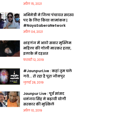
अप्रैल 15, 2021
अभिनेत्री ने जिला पंचायत सदस्य
पद के लिए किया नामांकन |
#NayaSaberaNetwork
अप्रैल 04, 2021
शाहगंज में आटो सवार मुस्लिम
महिला की गोली मारकर हत्या,
इलाके में दहशत
फ़रवरी 12, 2019
#JaunpurLive : कहां तुम चले
गये... रो रहा है पूरा जौनपुर
जुलाई 28, 2019
Jaunpur Live : पूर्व सांसद
धनंजय सिंह ने बढ़ायी योगी
सरकार की मुश्किलें
अप्रैल 10, 2019