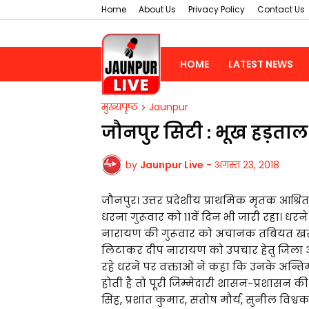
Home
About Us
Privacy Policy
Contact Us
HOME
LATEST NEWS
मुख्यपृष्ठ
Jaunpur
जौनपुर सिटी : भूख हड़ताल
by
Jaunpur Live
-
अगस्त 23, 2018
जौनपुर। उत्तर प्रदेशीय प्राथमिक मृतक आश्र
धरना गुरूवार को 11वें दिन भी जारी रहा। धरने
नारायण की गुरूवार को अचानक तबियत खराब ह
लिटाकर दीप नारायण को उपचार हेतु जिला अस्
रहे धरने पर वक्ताओं ने कहा कि उनके अन्
होती है तो पूरी जिम्मेदारी शासन-प्रशासन क
सिंह, प्रशांत कुमार, संतोष मौर्य, सुनील व