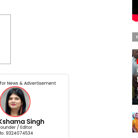
for News & Advertisement
 Kshama Singh
Founder / Editor
o. 9324074534