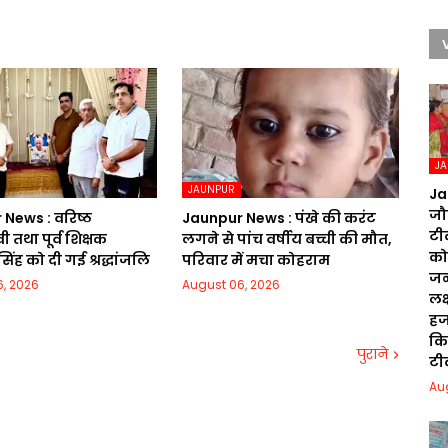
J
JAUNPUR
Ja
जौ
News : वरिष्ठ
Jaunpur News : पंखे की करंट
टी
 तथा पूर्व शिक्षक
लगने से पांच वर्षीय बच्ची की मौत,
को
ंह को दी गई श्रद्धांजलि
परिवार में मचा कोहराम
जन
, 2026
August 06, 2026
लक्
हज
कि
पुराने
ट
Au