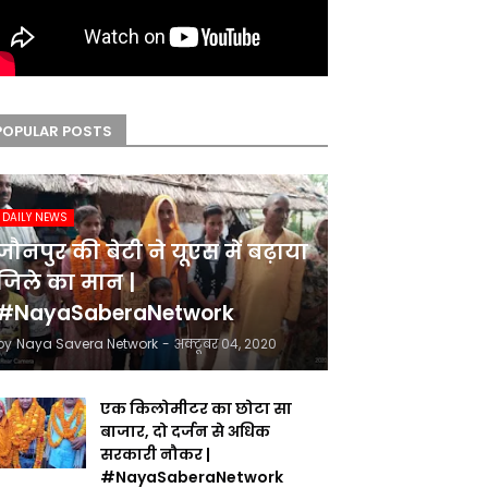
POPULAR POSTS
DAILY NEWS
जौनपुर की बेटी ने यूएस में बढ़ाया
जिले का मान |
#NayaSaberaNetwork
by
Naya Savera Network
-
अक्टूबर 04, 2020
एक किलोमीटर का छोटा सा
बाजार, दो दर्जन से अधिक
सरकारी नौकर |
#NayaSaberaNetwork