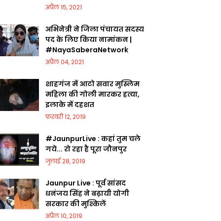
अप्रैल 15, 2021
अभिनेत्री ने जिला पंचायत सदस्य
पद के लिए किया नामांकन |
#NayaSaberaNetwork
अप्रैल 04, 2021
शाहगंज में आटो सवार मुस्लिम
महिला की गोली मारकर हत्या,
इलाके में दहशत
फ़रवरी 12, 2019
#JaunpurLive : कहां तुम चले
गये... रो रहा है पूरा जौनपुर
जुलाई 28, 2019
Jaunpur Live : पूर्व सांसद
धनंजय सिंह ने बढ़ायी योगी
सरकार की मुश्किलें
अप्रैल 10, 2019