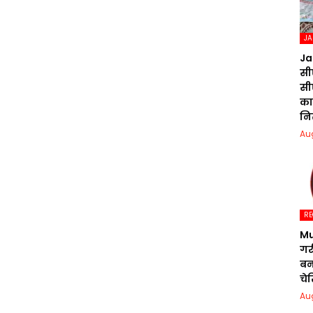
J
Ja
सी
सी
का
नि
Au
RE
Mu
गर
बन
चे
Au