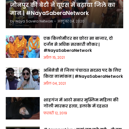
जौनपुर की बेटी ने यूएस में बढ़ाया जिले का
मान | #NayaSaberaNetwork
by
Naya Savera Network
-
अक्टूबर 04, 2020
एक किलोमीटर का छोटा सा बाजार, दो
दर्जन से अधिक सरकारी नौकर |
#NayaSaberaNetwork
अप्रैल 15, 2021
अभिनेत्री ने जिला पंचायत सदस्य पद के लिए
किया नामांकन | #NayaSaberaNetwork
अप्रैल 04, 2021
शाहगंज में आटो सवार मुस्लिम महिला की
गोली मारकर हत्या, इलाके में दहशत
फ़रवरी 12, 2019