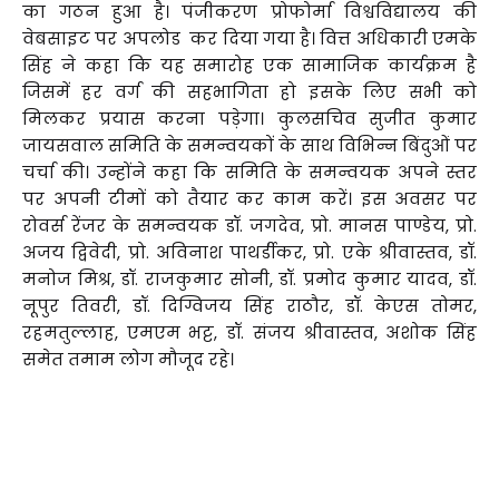
का गठन हुआ है। पंजीकरण प्रोफोर्मा विश्वविद्यालय की
वेबसाइट पर अपलोड कर दिया गया है। वित्त अधिकारी एमके
सिंह ने कहा कि यह समारोह एक सामाजिक कार्यक्रम है
जिसमें हर वर्ग की सहभागिता हो इसके लिए सभी को
मिलकर प्रयास करना पड़ेगा। कुलसचिव सुजीत कुमार
जायसवाल समिति के समन्वयकों के साथ विभिन्न बिंदुओं पर
चर्चा की। उन्होंने कहा कि समिति के समन्वयक अपने स्तर
पर अपनी टीमों को तैयार कर काम करें। इस अवसर पर
रोवर्स रेंजर के समन्वयक डॉ. जगदेव, प्रो. मानस पाण्डेय, प्रो.
अजय द्विवेदी, प्रो. अविनाश पाथर्डीकर, प्रो. एके श्रीवास्तव, डॉ.
मनोज मिश्र, डॉ. राजकुमार सोनी, डॉ. प्रमोद कुमार यादव, डॉ.
नूपुर तिवरी, डॉ. दिग्विजय सिंह राठौर, डॉ. केएस तोमर,
रहमतुल्लाह, एमएम भट्ट, डॉ. संजय श्रीवास्तव, अशोक सिंह
समेत तमाम लोग मौजूद रहे।