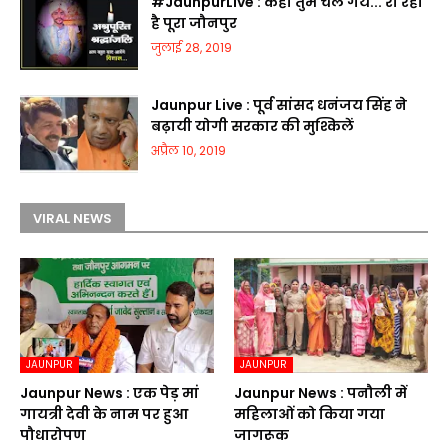
#JaunpurLive : कहां तुम चले गये... रो रहा
है पूरा जौनपुर
जुलाई 28, 2019
Jaunpur Live : पूर्व सांसद धनंजय सिंह ने
बढ़ायी योगी सरकार की मुश्किलें
अप्रैल 10, 2019
VIRAL NEWS
JAUNPUR
JAUNPUR
Jaunpur News : एक पेड़ मां
Jaunpur News : पनौली में
गायत्री देवी के नाम पर हुआ
महिलाओं को किया गया
पौधारोपण
जागरूक