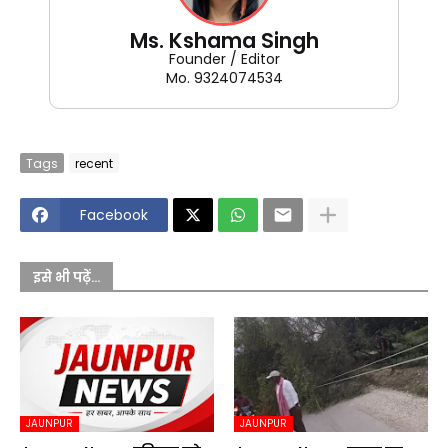
Ms. Kshama Singh
Founder / Editor
Mo. 9324074534
Tags
recent
Facebook
इसे भी पढ़ें...
JAUNPUR
JAUNPUR