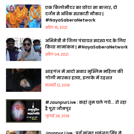
एक किलोमीटर का छोटा सा बाजार, दो
दर्जन से अधिक सरकारी नौकर |
#NayaSaberaNetwork
अप्रैल 15, 2021
अभिनेत्री ने जिला पंचायत सदस्य पद के लिए
किया नामांकन | #NayaSaberaNetwork
अप्रैल 04, 2021
शाहगंज में आटो सवार मुस्लिम महिला की
गोली मारकर हत्या, इलाके में दहशत
फ़रवरी 12, 2019
#JaunpurLive : कहां तुम चले गये... रो रहा
है पूरा जौनपुर
जुलाई 28, 2019
Jaunpur Live : पूर्व सांसद धनंजय सिंह ने