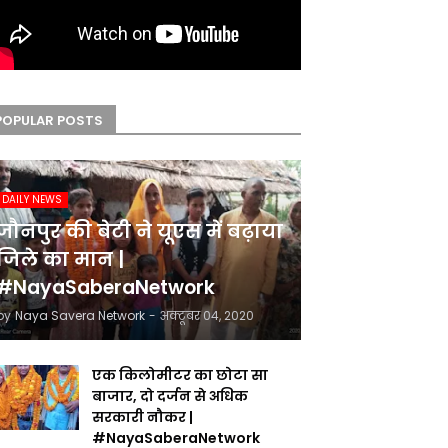
POPULAR POSTS
DAILY NEWS
जौनपुर की बेटी ने यूएस में बढ़ाया
जिले का मान |
#NayaSaberaNetwork
by
Naya Savera Network
-
अक्टूबर 04, 2020
एक किलोमीटर का छोटा सा
बाजार, दो दर्जन से अधिक
सरकारी नौकर |
#NayaSaberaNetwork