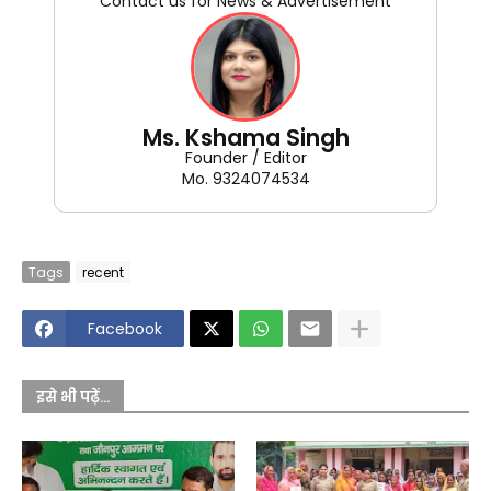
Contact us for News & Advertisement
Ms. Kshama Singh
Founder / Editor
Mo. 9324074534
Tags
recent
Facebook
इसे भी पढ़ें...