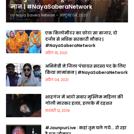
मान | #NayaSaberaNetwork
by
Naya Savera Network
-
अक्टूबर 04, 2020
एक किलोमीटर का छोटा सा बाजार, दो
दर्जन से अधिक सरकारी नौकर |
#NayaSaberaNetwork
अप्रैल 15, 2021
अभिनेत्री ने जिला पंचायत सदस्य पद के लिए
किया नामांकन | #NayaSaberaNetwork
अप्रैल 04, 2021
शाहगंज में आटो सवार मुस्लिम महिला की
गोली मारकर हत्या, इलाके में दहशत
फ़रवरी 12, 2019
#JaunpurLive : कहां तुम चले गये... रो रहा