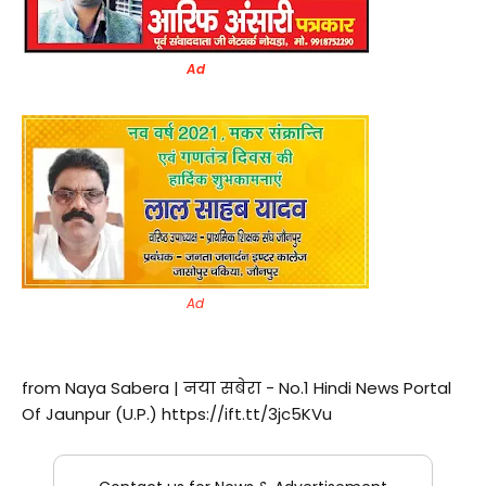
Ad
Ad
from Naya Sabera | नया सबेरा - No.1 Hindi News Portal
Of Jaunpur (U.P.) https://ift.tt/3jc5KVu