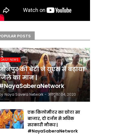
POPULAR POSTS
DAILY NEWS
जौनपुर की बेटी ने यूएस में बढ़ाया
जिले का मान |
#NayaSaberaNetwork
by
Naya Savera Network
-
अक्टूबर 04, 2020
एक किलोमीटर का छोटा सा
बाजार, दो दर्जन से अधिक
सरकारी नौकर |
#NayaSaberaNetwork