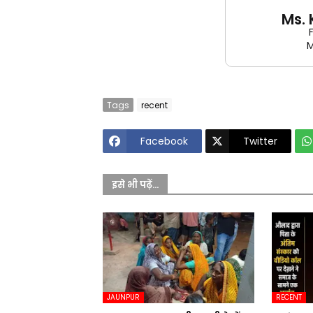
Ms.
M
Tags
recent
Facebook
Twitter
इसे भी पढ़ें...
JAUNPUR
RECENT