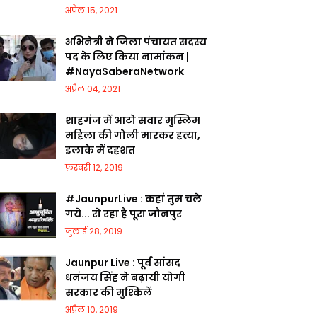
अप्रैल 15, 2021
अभिनेत्री ने जिला पंचायत सदस्य
पद के लिए किया नामांकन |
#NayaSaberaNetwork
अप्रैल 04, 2021
शाहगंज में आटो सवार मुस्लिम
महिला की गोली मारकर हत्या,
इलाके में दहशत
फ़रवरी 12, 2019
#JaunpurLive : कहां तुम चले
गये... रो रहा है पूरा जौनपुर
जुलाई 28, 2019
Jaunpur Live : पूर्व सांसद
धनंजय सिंह ने बढ़ायी योगी
सरकार की मुश्किलें
अप्रैल 10, 2019