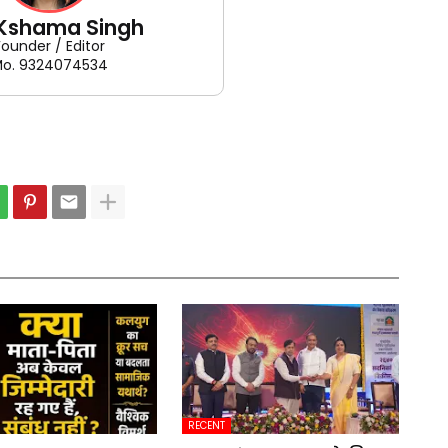
 Kshama Singh
Founder / Editor
o. 9324074534
RECENT