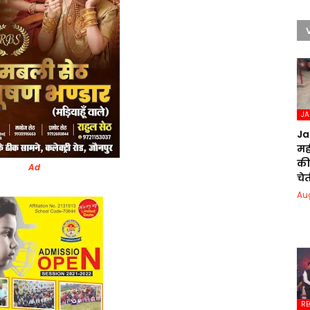
J
Ja
मही
की
Ad
चेत
Au
RE