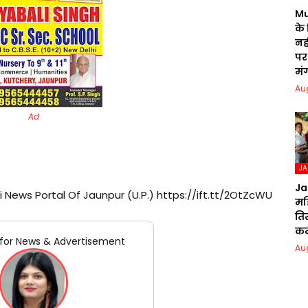
Mu
के
नही
पर 
मं
Au
Ad
J
Ja
i News Portal Of Jaunpur (U.P.) https://ift.tt/2OtZcWU
मह
ति
क
for News & Advertisement
Au