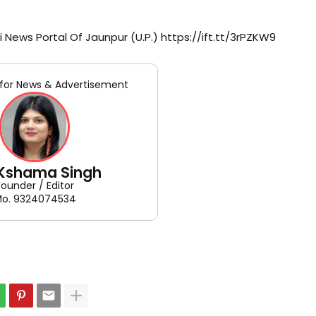
i News Portal Of Jaunpur (U.P.) https://ift.tt/3rPZKW9
for News & Advertisement
 Kshama Singh
Founder / Editor
o. 9324074534