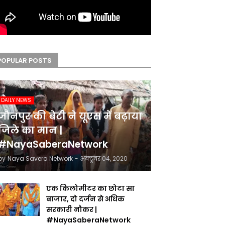
POPULAR POSTS
DAILY NEWS
जौनपुर की बेटी ने यूएस में बढ़ाया
जिले का मान |
#NayaSaberaNetwork
by
Naya Savera Network
-
अक्टूबर 04, 2020
एक किलोमीटर का छोटा सा
बाजार, दो दर्जन से अधिक
सरकारी नौकर |
#NayaSaberaNetwork