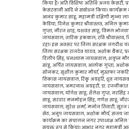
किया है। अति विशिष्ट अतिथि अजय केसरी, प्रदेश
केसरवानी आदि ने संबोधन किया। कार्यक्रम में
आनंद कुमार साहू, महामंत्री दक्षिणी मुन्ना ला
केडिया, दिनेश कुमार श्रीवास्तव, अनिल कुमार
गुप्ता, नीरज शाह, यशवंत साहू, विमल भोजवाल,
जायसवाल, तारिक इकबाल, रवि श्रीवास्तव, विनो
रहा। इस अवसर पर जिला संरक्षक जगदीश चंद गा
जिला संरक्षक राजदेव यादव, अशोक बैंकर, प्रमो
दिलीप सिंह, घनश्याम जायसवाल, शत्रुघ्न मौर
साहू, अर्पित जायसवाल, आलोक गुप्ता, अश
सोनकर, सुशील कुमार मौर्या, मुस्तफा जकरि
विकास जायसवाल, रिंकू अग्रहरि, ध्रुव जायसवा
जायसवाल, अमरनाथ अग्रहरी, डा. रजनीकांत द्वि
जायसवाल, योगेश साहू, शैलेश गुप्त, नरसिंह 
साहू, सरदार मनमोहन सिंह, गणेश साहू, नीरज श
जायसवाल, सुरेश शर्मा, मनोज तिवारी, सूरज स
सेठ, अनूप जायसवाल, अशोक मौर्य, संजय जाड
कार्यक्रम का संचालन नगर उपाध्यक्ष अनिल कु
संयुक्त रूप से किया। आभार नगर महामंत्री आन