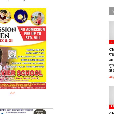
RE
Ch
प्
ना
दु
में
Au
Ad
RE
Ch