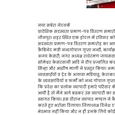
नया सबेरा नेटवर्क
प्रादेशिक सदस्यता प्रमाण-पत्र वितरण समा
जौनपुर। शहर स्थित एक होटल में रविवार को ज
सदस्यता प्रमाण-पत्र वितरण समारोह का आय
कैबिनेट मंत्री नन्दगोपाल गुप्ता नन्दी, कार्य
अजय केसरी, नगर अध्यक्ष राधेरमण जायसवाल, प्
सोमेश्वर केसरवानी आदि ने दीप प्रज्वलित कर 
सिन्हा और आशीष माली ने प्रस्तुत किया। अमर 
व्यवसाईयों व ट्रेड के अलावा मडियाहूं, के
के व्यवसायियों व फर्मों को नन्द गोपाल गुप्ता
कि प्रदेश का प्रत्येक व्यापारी हमारे परिवा
आयी है तो मैंने आगे बढ़कर उस व्यापारी का
स्वागत किया। इस दौरान व्यापार मण्डल ने कैब
करते हुए भरोसा दिलाया। जिलाध्यक्ष दिनेश टण
भेदभाव नहीं किया और न ही इनके लिये कोई द