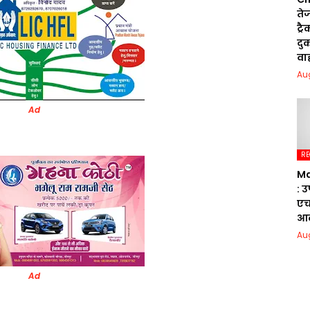
तेज
ट्र
दुक
वा
Au
Ad
RE
Ma
: 
एच
आक
Au
Ad