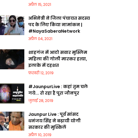
अप्रैल 15, 2021
अभिनेत्री ने जिला पंचायत सदस्य
पद के लिए किया नामांकन |
#NayaSaberaNetwork
अप्रैल 04, 2021
शाहगंज में आटो सवार मुस्लिम
महिला की गोली मारकर हत्या,
इलाके में दहशत
फ़रवरी 12, 2019
#JaunpurLive : कहां तुम चले
गये... रो रहा है पूरा जौनपुर
जुलाई 28, 2019
Jaunpur Live : पूर्व सांसद
धनंजय सिंह ने बढ़ायी योगी
सरकार की मुश्किलें
अप्रैल 10, 2019