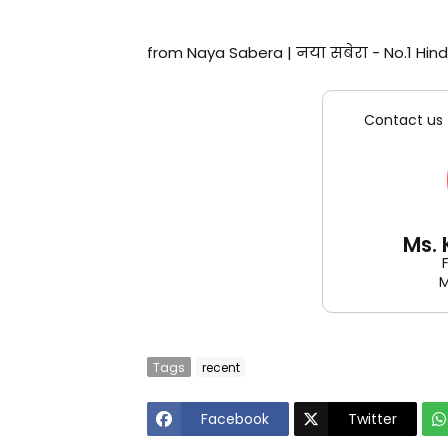
from Naya Sabera | नया सबेरा - No.1 Hind
Contact us 
Ms.
M
Tags
recent
Facebook
Twitter