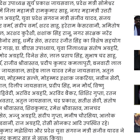
 उपाध्यक्ष सूर्य प्रकाश जायसवाल, प्रदेश मंत्री सोमेश्वर
 जिला महामंत्री रामकुमार साहू, नगर महामंत्री उत्तरी
ल अग्रहरि, युवा प्रदेश संगठन मंत्री संजीव यादव, संजय
 वर्मा, संदीप वर्मा, शरद साहू, हरेराम केसरवानी, अमितोष
 अरशद कुरैशी, शशांक सिंह रानू, नगर संरक्षक नरेंद्र
द साहू, धर्मेंद्र सेठ, सरदार रंजीत सिंह का विशेष सहयोग
ढ़ा, डा. बीएस उपाध्याय, युवा जिलाध्यक्ष संतोष अग्रहरि,
द अग्रहरि, दिनेश सेठ, लाल प्रताप सिंह, सुभाष चंद साहू,
्य, राजीव श्रीवास्तव, प्रदीप कुमार कमलापुरी, बनवारी लाल
ोक जायसवाल, साहेब लाल यादव रमेश जायसवाल, अतुल
या, मोहम्मद सल्ले, मोहम्मद इशाक जकरिया, नवीन सेठी,
ल, दिलीप जायसवाल, प्रदीप सिंह, मन मौर्य, विष्णु
वेदी, अरविंद अग्रहरि, अरविंद बैंकर, शिशिर गुप्ता, रतन
अवतार, अतुल जायसवाल, चंद्र प्रकाश, सतीश सेठी, संतोष
्रीवास्तव, शिवकुमार, रमेश श्रीवास्तव, ज्ञानचंद
ेठ, अज्जू अग्रहरि, संदीप गुप्ता, मनीष चौरसिया, आलोक
वानी, राज अग्रहरि, रोसी सोनकर आदि उपस्थित रहे।
मार मद्धेशिया और प्रदेश युवा संगठन मंत्री संजीव यादव ने
ंद कुमार साहू ने व्यक्त किया।