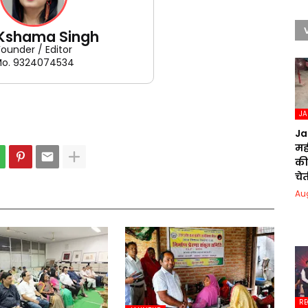
 Kshama Singh
Founder / Editor
o. 9324074534
J
Ja
मही
की
चेत
Au
RE