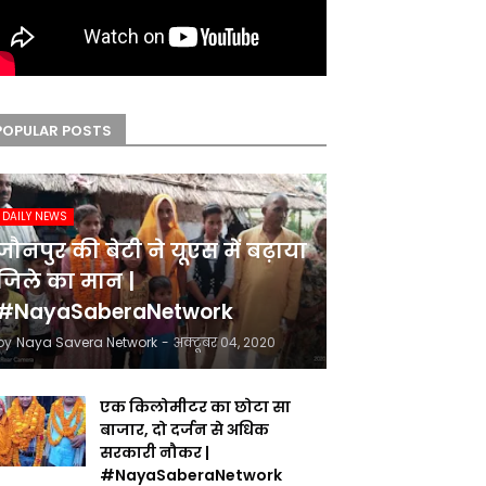
POPULAR POSTS
DAILY NEWS
जौनपुर की बेटी ने यूएस में बढ़ाया
जिले का मान |
#NayaSaberaNetwork
by
Naya Savera Network
-
अक्टूबर 04, 2020
एक किलोमीटर का छोटा सा
बाजार, दो दर्जन से अधिक
सरकारी नौकर |
#NayaSaberaNetwork