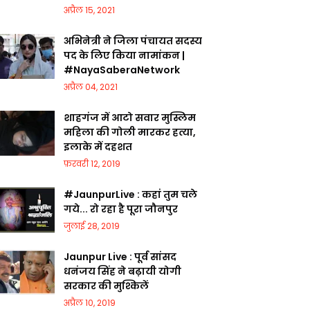
अप्रैल 15, 2021
अभिनेत्री ने जिला पंचायत सदस्य
पद के लिए किया नामांकन |
#NayaSaberaNetwork
अप्रैल 04, 2021
शाहगंज में आटो सवार मुस्लिम
महिला की गोली मारकर हत्या,
इलाके में दहशत
फ़रवरी 12, 2019
#JaunpurLive : कहां तुम चले
गये... रो रहा है पूरा जौनपुर
जुलाई 28, 2019
Jaunpur Live : पूर्व सांसद
धनंजय सिंह ने बढ़ायी योगी
सरकार की मुश्किलें
अप्रैल 10, 2019