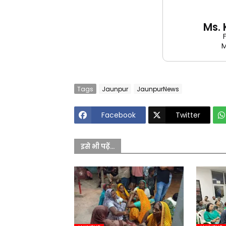
Ms.
M
Tags
Jaunpur
JaunpurNews
Facebook
Twitter
इसे भी पढ़ें...