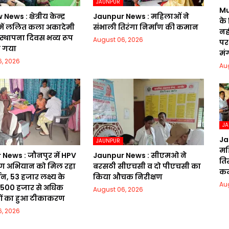
JAUNPUR
Mu
ws : क्षेत्रीय केन्द्र
Jaunpur News : महिलाओं ने
के
ं ललित कला अकादेमी
संभाली तिरंगा निर्माण की कमान
नही
 स्थापना दिवस भव्य रूप
August 06, 2026
पर 
ा गया
मं
, 2026
Au
J
Ja
JAUNPUR
मह
News : जौनपुर में HPV
Jaunpur News : सीएमओ ने
ति
 अभियान को मिल रहा
बरसठी सीएचसी व दो पीएचसी का
क
, 53 हजार लक्ष्य के
किया औचक निरीक्षण
Au
23500 हजार से अधिक
August 06, 2026
ों का हुआ टीकाकरण
, 2026