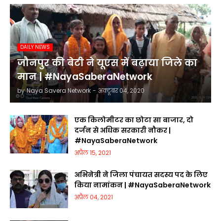
DAILY NEWS
जौनपुर की बेटी ने यूएस में बढ़ाया जिले का
मान | #NayaSaberaNetwork
by
Naya Savera Network
-
अक्टूबर 04, 2020
एक किलोमीटर का छोटा सा बाजार, दो
दर्जन से अधिक सरकारी नौकर |
#NayaSaberaNetwork
अप्रैल 15, 2021
अभिनेत्री ने जिला पंचायत सदस्य पद के लिए
किया नामांकन | #NayaSaberaNetwork
अप्रैल 04, 2021