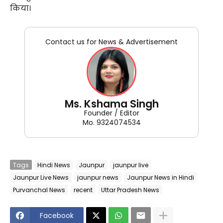
किया।
Contact us for News & Advertisement
Ms. Kshama Singh
Founder / Editor
Mo. 9324074534
Tags
Hindi News
Jaunpur
jaunpur live
Jaunpur Live News
jaunpur news
Jaunpur News in Hindi
Purvanchal News
recent
Uttar Pradesh News
Facebook