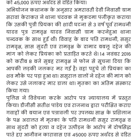
को 45,000 रुपए अर्थदंड से दंडित किया।
अभियोजन कथानक के अनुसार अमरावती देवी निवासी ग्राम
सरावां केराकत ने थाना चंदवक ने मुकदमा पंजीकृत कराया
कि उसकी पुत्री प्रियंका की शादी घटना से 3 वर्ष पूर्व रामधनी
यादव पुत्र रामवृक्ष यादव निवासी ग्राम करनेहुआ थाना
चन्दवक के साथ हुई थी। विवाह के बाद पति रामधनी, ससुर
रामवृक्ष, सास सुंदरी एवं रामवृक्ष के दामाद बबलू दहेज की
मांग को लेकर प्रियंका को प्रताड़ित करते थे। 14 नवंबर 2016
को करीब 8 बजे सुबह रामवृक्ष ने फोन से सूचना दिया कि
आपकी लड़की जलकर मर गई है। वहां पहुंचे तो प्रियंका का
शव मौके पर पड़ा हुआ था। ससुराल वालों ने दहेज की मांग को
लेकर उसे जलाकर मार डाला था। मृतका का अंतिम संस्कार
किया गया।
पुलिस ने विवेचना करके आरोप पत्र न्यायालय में प्रस्तुत
किया। डीजीसी सतीश पांडेय एवं राजनाथ द्वारा परीक्षित कराए
गवाहों की बयान एवं पत्रावली पर उपलब्ध साक्ष के प्रशिलान
के पक्ष अदालत में मृतका के पति रामधनी ससुर रामवृक्ष व
साथ सुंदरी को हत्या व दहेज उत्पीड़न के आरोप में दोषसिद्ध
पाते हुए आजीवन कारावास एवं 45000 रुपए अर्थदंड से दंडित