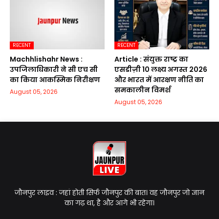
RECENT
RECENT
Machhlishahr News :
Article : संयुक्त राष्ट्र का
उपजिलाधिकारी ने सी एच सी
एसडीज़ी 10 लक्ष्य अगस्त 2026
का किया आकस्मिक निरीक्षण
और भारत में आरक्षण नीति का
समकालीन विमर्श
August 05, 2026
August 05, 2026
जौनपुर लाइव : जहां होती सिर्फ जौनपुर की बात। वह जौनपुर जो ज्ञान
का गढ़ था, है और आगे भी रहेगा।