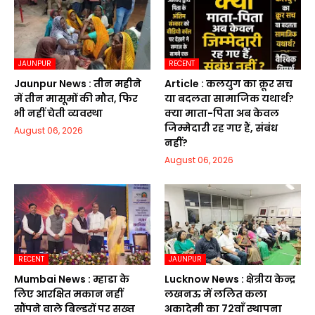
JAUNPUR
RECENT
Jaunpur News : तीन महीने
Article : कलयुग का क्रूर सच
में तीन मासूमों की मौत, फिर
या बदलता सामाजिक यथार्थ?
भी नहीं चेती व्यवस्था
क्या माता-पिता अब केवल
जिम्मेदारी रह गए हैं, संबंध
August 06, 2026
नहीं?
August 06, 2026
RECENT
JAUNPUR
Mumbai News : म्हाडा के
Lucknow News : क्षेत्रीय केन्द्र
लिए आरक्षित मकान नहीं
लखनऊ में ललित कला
सौंपने वाले बिल्डरों पर सख्त
अकादेमी का 72वाॅं स्थापना